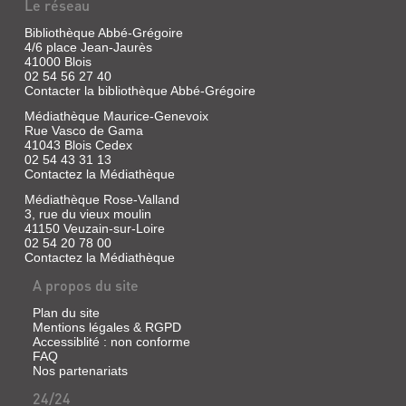
Le réseau
CINQ
PROSES
Bibliothèque Abbé-Grégoire
4/6 place Jean-Jaurès
INSULAIRES.
41000 Blois
...
02 54 56 27 40
Contacter la bibliothèque Abbé-Grégoire
Livre
|
Médiathèque Maurice-Genevoix
Boddaert,
Rue Vasco de Gama
41043 Blois Cedex
François
02 54 43 31 13
|
Contactez la Médiathèque
Le
Temps
Médiathèque Rose-Valland
qu'il
3, rue du vieux moulin
fait,
41150 Veuzain-sur-Loire
02 54 20 78 00
1995
Contactez la Médiathèque
Figures
de
A propos du site
proue,
silhouettes
Plan du site
de
Mentions légales & RGPD
poupe
Accessiblité : non conforme
:
FAQ
cinq
Nos partenariats
récits
errants
24/24
dans