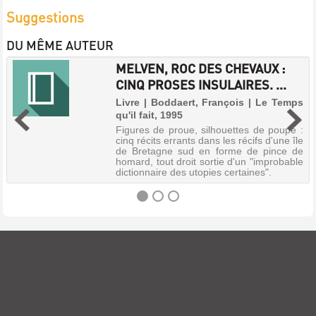
Suggestions
DU MÊME AUTEUR
MELVEN, ROC DES CHEVAUX :
CINQ PROSES INSULAIRES. ...
Livre | Boddaert, François | Le Temps
qu'il fait, 1995
Figures de proue, silhouettes de poupe :
cinq récits errants dans les récifs d'une île
de Bretagne sud en forme de pince de
homard, tout droit sortie d'un "improbable
dictionnaire des utopies certaines".
MELVEN,
ROC
DES
CHEVAUX
: