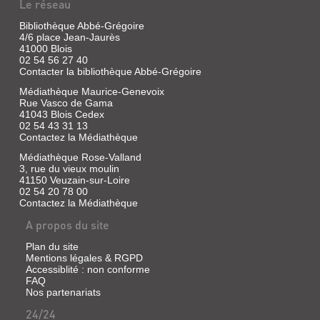
Le réseau
CINQ
PROSES
Bibliothèque Abbé-Grégoire
4/6 place Jean-Jaurès
INSULAIRES.
41000 Blois
...
02 54 56 27 40
Contacter la bibliothèque Abbé-Grégoire
Livre
|
Médiathèque Maurice-Genevoix
Boddaert,
Rue Vasco de Gama
41043 Blois Cedex
François
02 54 43 31 13
|
Contactez la Médiathèque
Le
Temps
Médiathèque Rose-Valland
qu'il
3, rue du vieux moulin
fait,
41150 Veuzain-sur-Loire
02 54 20 78 00
1995
Contactez la Médiathèque
Figures
de
A propos du site
proue,
silhouettes
Plan du site
de
Mentions légales & RGPD
poupe
Accessiblité : non conforme
:
FAQ
cinq
Nos partenariats
récits
errants
24/24
dans