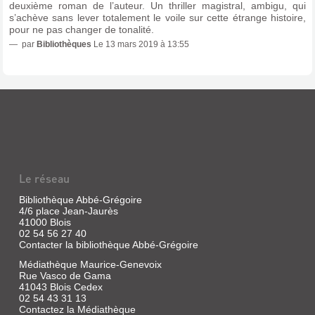
Ingrid
deuxième roman de l’auteur. Un thriller magistral, ambigu, qui
s’achève sans lever totalement le voile sur cette étrange histoire,
von
pour ne pas changer de tonalité.
|
Fayard,
par
Bibliothèques
Le 13 mars 2019 à 13:55
2022
Récit
de
la
quête
identitaire
d'une
victime
du
projet
Lebensborn,
au
Le réseau
cours
duquel
Bibliothèque Abbé-Grégoire
des
4/6 place Jean-Jaurès
milliers
41000 Blois
d'enfants
02 54 56 27 40
présentant
Contacter la bibliothèque Abbé-Grégoire
des
caractéristiques
Médiathèque Maurice-Genevoix
aryennes
Rue Vasco de Gama
ont
41043 Blois Cedex
été
02 54 43 31 13
envoyés
Contactez la Médiathèque
en