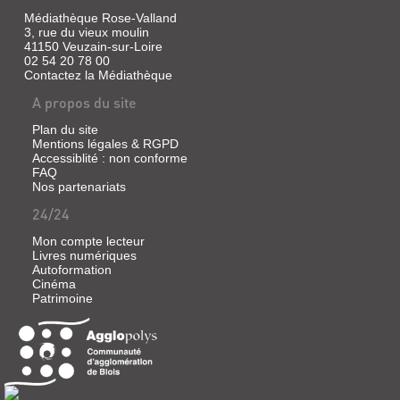
Allemagne
Médiathèque Rose-Valland
en
3, rue du vieux moulin
vue
41150 Veuzain-sur-Loire
d'être
02 54 20 78 00
germanisés
Contactez la Médiathèque
afin
de
A propos du site
renforcer
la
Plan du site
pureté
Mentions légales & RGPD
de...
Accessiblité : non conforme
FAQ
Nos partenariats
LE
24/24
MATIN
Mon compte lecteur
DE
Livres numériques
NEVERWORLD
Autoformation
Cinéma
Livre
Patrimoine
numérique
|
Pessl,
Marisha
|
Gallimard