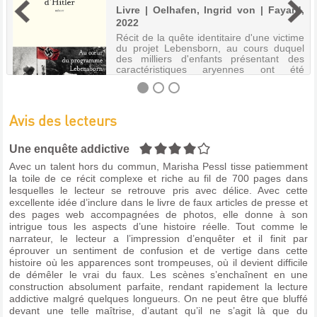
Livre | Oelhafen, Ingrid von | Fayard,
2022
Récit de la quête identitaire d'une victime
du projet Lebensborn, au cours duquel
des milliers d'enfants présentant des
caractéristiques aryennes ont été
envoyés en Allemagne en vue d'être
germanisés afin de renforcer la pureté
de...
Avis des lecteurs
LES
4/5
Une enquête addictive
ENFANTS
OUBLIÉS
Avec un talent hors du commun, Marisha Pessl tisse patiemment
la toile de ce récit complexe et riche au fil de 700 pages dans
D'HITLER
lesquelles le lecteur se retrouve pris avec délice. Avec cette
:
excellente idée d’inclure dans le livre de faux articles de presse et
des pages web accompagnées de photos, elle donne à son
AU
intrigue tous les aspects d’une histoire réelle. Tout comme le
COEUR
narrateur, le lecteur a l’impression d’enquêter et il finit par
DU
éprouver un sentiment de confusion et de vertige dans cette
histoire où les apparences sont trompeuses, où il devient difficile
PROGRAM...
de démêler le vrai du faux. Les scènes s’enchaînent en une
Livre
construction absolument parfaite, rendant rapidement la lecture
|
addictive malgré quelques longueurs. On ne peut être que bluffé
Oelhafen,
devant une telle maîtrise, d’autant qu’il ne s’agit là que du