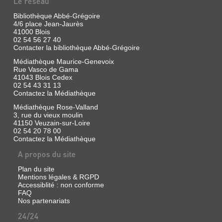
Le réseau
D'EURE-
ET-
Bibliothèque Abbé-Grégoire
4/6 place Jean-Jaurès
LOI...
41000 Blois
Revue
02 54 56 27 40
Contacter la bibliothèque Abbé-Grégoire
|
Ferré,
Médiathèque Maurice-Genevoix
Ph.
Rue Vasco de Gama
|
41043 Blois Cedex
Société
02 54 43 31 13
archéologique
Contactez la Médiathèque
d'Eure-
Médiathèque Rose-Valland
et-
3, rue du vieux moulin
Loir,
41150 Veuzain-sur-Loire
1856
02 54 20 78 00
Contactez la Médiathèque
A propos du site
BOTANIQUE
Plan du site
:
Mentions légales & RGPD
Accessiblité : non conforme
STATISTIQUE
FAQ
SCIENTIFIQUE
Nos partenariats
Livre
24/24