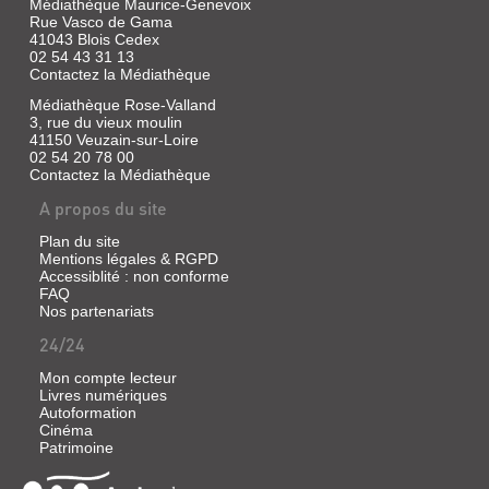
Médiathèque Maurice-Genevoix
À
Rue Vasco de Gama
vous
41043 Blois Cedex
de
02 54 43 31 13
jouer
Contactez la Médiathèque
!
Dans
Médiathèque Rose-Valland
une
3, rue du vieux moulin
société
41150 Veuzain-sur-Loire
tiraillée
02 54 20 78 00
entre
Contactez la Médiathèque
paix
et
A propos du site
chaos,
Izuku
Plan du site
Midoriya,
Mentions légales & RGPD
dit
Accessiblité : non conforme
Deku,
FAQ
aspire
Nos partenariats
à
devenir
24/24
le
plus
Mon compte lecteur
grand
Livres numériques
des
Autoformation
héros.
Cinéma
Aux
côtés
Patrimoine
de
ses