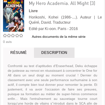
My Hero Academia. All Might [3]
Livre
Horikoshi, Kohei (1986-....). Auteur
|
Le
Quéré, David. Traducteur
Edité par
Ki-oon. Paris
- 2016
0/5
Autres documents de la même série
0
avis
RÉSUMÉ
DESCRIPTION
Confronté au test d’aptitudes d'Eraserhead, Deku échappe
de justesse au renvoi en réussissant à concentrer le One for
All dans un seul doigt au moment crucial ! Dernier du
classement avec une seule performance surhumaine à son
actif, il compte bien tout donner pour remonter la pente. Et
justement, il va avoir l'occasion de faire ses preuves,
puisque sa formation au métier de super-héros commence
enfin... Mais l'entraînement au sauvetage tourne court
lorsqu'une horde de vilains s’'ntroduit dans le SCA afin de