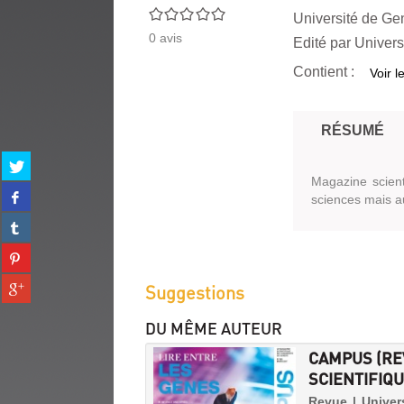
0/5
Université de Ge
0
avis
Edité par
Univers
Contient :
Voir l
RÉSUMÉ
Partager
sur
Magazine scient
Partager
twitter
sciences mais au
sur
(Nouvelle
Partager
facebook
fenêtre)
sur
(Nouvelle
Partager
tumblr
fenêtre)
sur
(Nouvelle
Partager
Suggestions
pinterest
fenêtre)
sur
(Nouvelle
gplus
fenêtre)
DU MÊME AUTEUR
(Nouvelle
CAMPUS (REV
fenêtre)
SCIENTIFIQUE
Revue | Univer