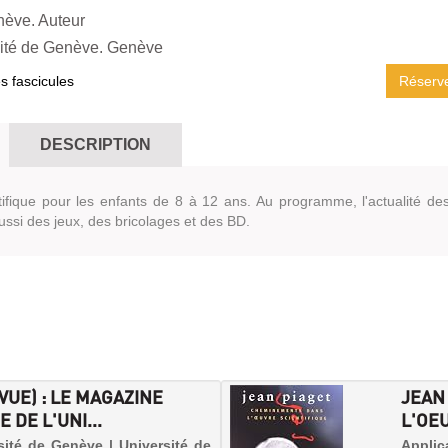
nève. Auteur
ité de Genève. Genève
es fascicules
Réserv
DESCRIPTION
ifique pour les enfants de 8 à 12 ans. Au programme, l'actualité de
ssi des jeux, des bricolages et des BD.
UE) : LE MAGAZINE
JEAN
 DE L'UNI...
L'OEU
sité de Genève | Université de
Appli