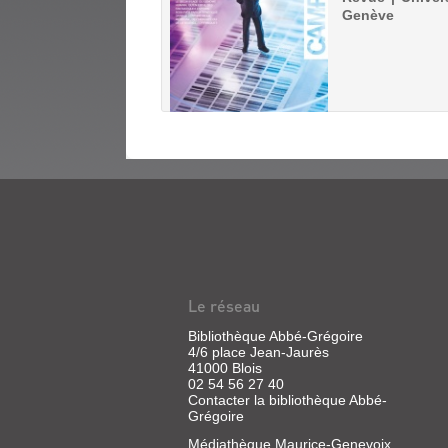
Genève
CAMPUS
(REVUE)
:
LE
Le réseau
MAGAZINE
Bibliothèque Abbé-Grégoire
SCIENTIFIQUE
4/6 place Jean-Jaurès
41000 Blois
DE
02 54 56 27 40
L'UNI...
Contacter la bibliothèque Abbé-
Grégoire
Revue
|
Médiathèque Maurice-Genevoix