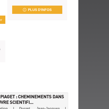
fenêtre)
PLUS D'INFOS
er
s
 PIAGET : CHEMINEMENTS DANS
VRE SCIENTIFI...
cation | Ducret, Jean-Jacques |