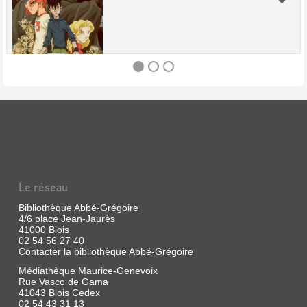
DARKHAM
VALE.
LE
VILLAGE
HANTÉ
Le réseau
Livre
|
Bibliothèque Abbé-Grégoire
Lawrence,
4/6 place Jean-Jaurès
41000 Blois
Jack
02 54 56 27 40
|
Contacter la bibliothèque Abbé-Grégoire
Bamboo
éd.
Médiathèque Maurice-Genevoix
(Darkham
Rue Vasco de Gama
Vale)
41043 Blois Cedex
02 54 43 31 13