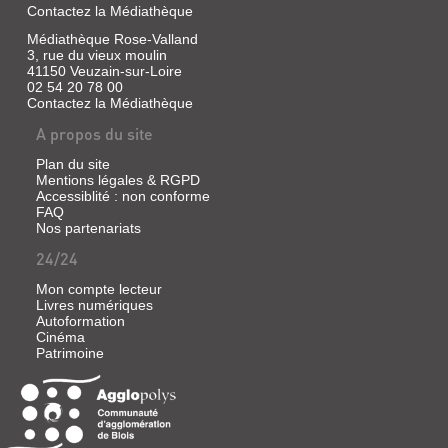
Contactez la Médiathèque
Médiathèque Rose-Valland
130
3, rue du vieux moulin
41150 Veuzain-sur-Loire
EXERCICES
02 54 20 78 00
POUR
Contactez la Médiathèque
RÉUSSIR
A propos du site
SON
Plan du site
PREMIER
Mentions légales & RGPD
FILM
Accessiblité : non conforme
FAQ
Livre
Nos partenariats
|
Grove,
24/24
Elliott
|
Mon compte lecteur
Livres numériques
Eyrolles,
Autoformation
2010
Cinéma
Réalisez
Patrimoine
votre
premier
film
grâce
à
130