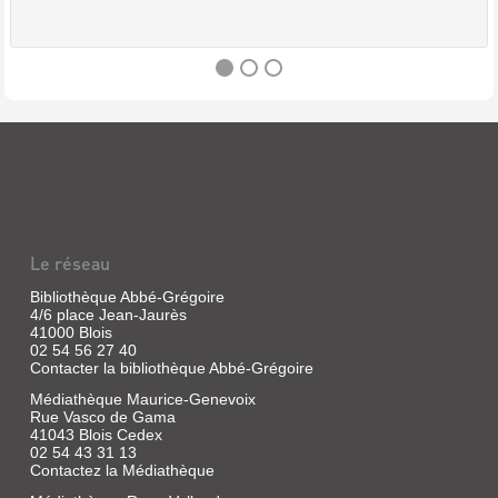
DBD
(REVUE)
:
LES
DOSSIERS
Le réseau
DE
LA
Bibliothèque Abbé-Grégoire
4/6 place Jean-Jaurès
BANDE
41000 Blois
DESSINÉE
02 54 56 27 40
Contacter la bibliothèque Abbé-Grégoire
Revue
|
Médiathèque Maurice-Genevoix
Bosser,
Rue Vasco de Gama
41043 Blois Cedex
Frédéric
02 54 43 31 13
|
Contactez la Médiathèque
DBD,
2006