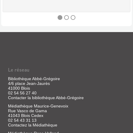
L'ELÉPHANT
(REVUE)
:
LA
REVUE
Le réseau
DE
CULTURE
Bibliothèque Abbé-Grégoire
4/6 place Jean-Jaurès
GÉNÉRALE
41000 Blois
Revue
02 54 56 27 40
Contacter la bibliothèque Abbé-Grégoire
|
Arif,
Médiathèque Maurice-Genevoix
Jean-
Rue Vasco de Gama
Paul
41043 Blois Cedex
|
02 54 43 31 13
Scrinéo
Contactez la Médiathèque