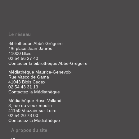
BULLETIN
DE
LA
SOCIÉTÉ
ARCHÉOLOGIQUE
Le réseau
DE
TOURAINE
Bibliothèque Abbé-Grégoire
4/6 place Jean-Jaurès
:...
41000 Blois
Revue
02 54 56 27 40
Contacter la bibliothèque Abbé-Grégoire
|
Société
Médiathèque Maurice-Genevoix
archéologique
Rue Vasco de Gama
de
41043 Blois Cedex
Touraine
02 54 43 31 13
|
Contactez la Médiathèque
Société
Médiathèque Rose-Valland
archéologique
3, rue du vieux moulin
de
41150 Veuzain-sur-Loire
Touraine,
02 54 20 78 00
1868
Contactez la Médiathèque
A propos du site