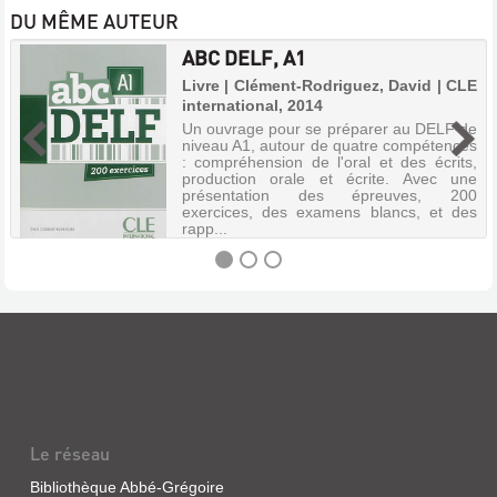
DU MÊME AUTEUR
ABC DELF, A1
Livre | Clément-Rodriguez, David | CLE
international, 2014
Un ouvrage pour se préparer au DELF de
niveau A1, autour de quatre compétences
: compréhension de l'oral et des écrits,
production orale et écrite. Avec une
présentation des épreuves, 200
exercices, des examens blancs, et des
rapp...
ABC
DELF,
A1
Livre
|
Le réseau
Clément-
Rodriguez,
Bibliothèque Abbé-Grégoire
David