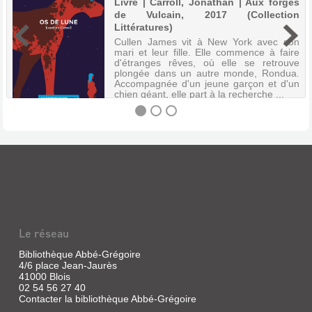
Livre | Carroll, Jonathan | Aux forges
de Vulcain, 2017 (Collection
Littératures)
Cullen James vit à New York avec son
mari et leur fille. Elle commence à faire
d'étranges rêves, où elle se retrouve
plongée dans un autre monde, Rondua.
Accompagnée d'un jeune garçon et d'un
chien géant, elle part à la recherche ...
OS
DE
LUNE
Livre
|
Le réseau
Carroll,
Jonathan
Bibliothèque Abbé-Grégoire
|
4/6 place Jean-Jaurès
Aux
41000 Blois
forges
02 54 56 27 40
de
Contacter la bibliothèque Abbé-Grégoire
Vulcain,