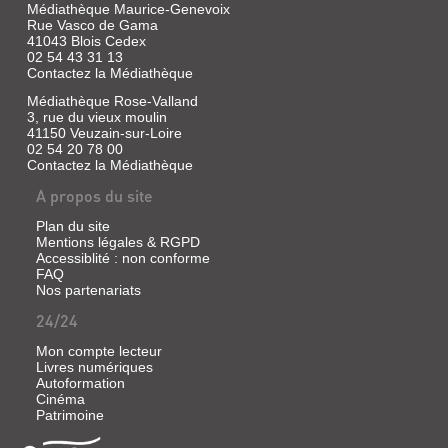
Médiathèque Maurice-Genevoix
2017
Rue Vasco de Gama
(Collection
41043 Blois Cedex
Littératures)
02 54 43 31 13
Cullen
Contactez la Médiathèque
James
vit
Médiathèque Rose-Valland
à
3, rue du vieux moulin
New
41150 Veuzain-sur-Loire
York
02 54 20 78 00
avec
Contactez la Médiathèque
son
mari
A propos du site
et
leur
Plan du site
fille.
Mentions légales & RGPD
Elle
Accessiblité : non conforme
commence
FAQ
à
Nos partenariats
faire
d'étranges
24/24
rêves,
où
Mon compte lecteur
elle
Livres numériques
se
Autoformation
retrouve
plongée
Cinéma
dans
Patrimoine
un
autre