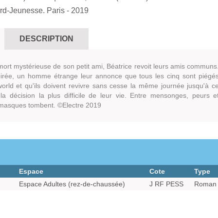
rd-Jeunesse. Paris
- 2019
DESCRIPTION
mort mystérieuse de son petit ami, Béatrice revoit leurs amis communs
oirée, un homme étrange leur annonce que tous les cinq sont piégé
orld et qu'ils doivent revivre sans cesse la même journée jusqu'à c
 la décision la plus difficile de leur vie. Entre mensonges, peurs e
 masques tombent. ©Electre 2019
Espace
Cote
Type
Espace Adultes (rez-de-chaussée)
J RF PESS
Roman 