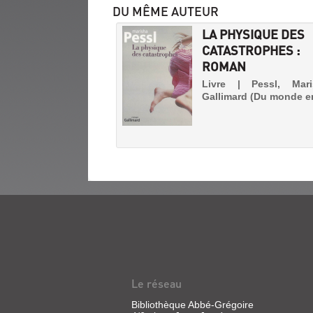
DU MÊME AUTEUR
LA PHYSIQUE DES
CATASTROPHES :
ROMAN
Livre | Pessl, Mar
Gallimard (Du monde en
THE
WILDERNESS
OF
GIRLS
Le réseau
Livre
Bibliothèque Abbé-Grégoire