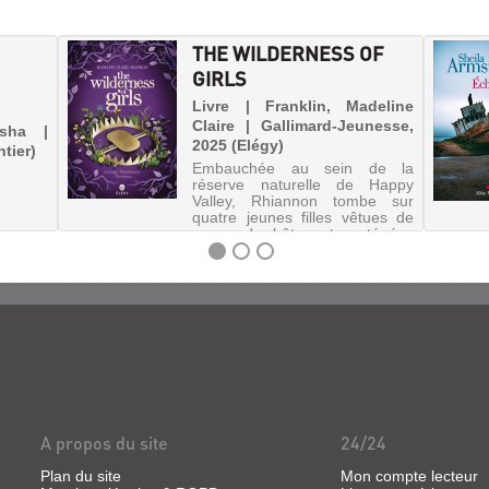
THE WILDERNESS OF
GIRLS
Livre | Franklin, Madeline
Claire | Gallimard-Jeunesse,
isha |
2025 (Elégy)
tier)
Embauchée au sein de la
réserve naturelle de Happy
Valley, Rhiannon tombe sur
quatre jeunes filles vêtues de
peaux de bêtes et protégées
par une meute de loups. Elle
s'interroge sur leur présence ici
et enquête pour tenter de
démê...
A propos du site
24/24
Plan du site
Mon compte lecteur