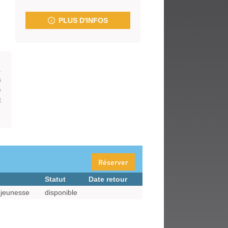
fenêtre)
PLUS D'INFOS
.
s
e
t
Réserver
Statut
Date retour
jeunesse
disponible