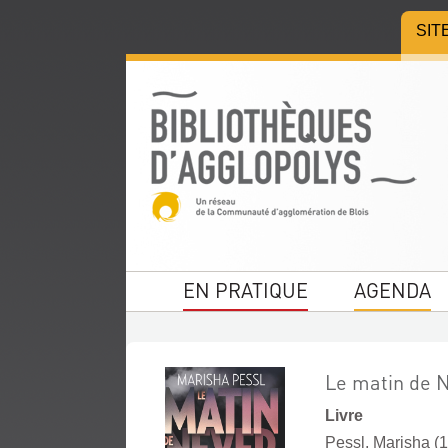
Aller
Aller
Aller
SIT
au
au
à
menu
contenu
la
recherche
EN PRATIQUE
AGENDA
Le matin de 
Livre
Pessl, Marisha (19