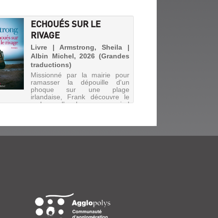
ECHOUÉS SUR LE
RIVAGE
Livre | Armstrong, Sheila |
Albin Michel, 2026 (Grandes
traductions)
Missionné par la mairie pour
ramasser la dépouille d'un
phoque sur une plage
irlandaise, Frank découvre le
cadavre d'un homme, au pied
des falaises. A la suite d'une
enquête peu fructueuse, ce
dernier est enterré, mais les
rumeurs...