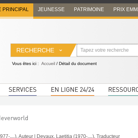
E PRINCIPAL
JEUNESSE
PATRIMOINE
PRIX EM
RECHERCHE
Vous êtes ici :
Accueil
/
Détail du document
SERVICES
EN LIGNE 24/24
RESSOUR
Neverworld
77-....). Auteur
|
Devaux, Laetitia (1970-....). Traducteur