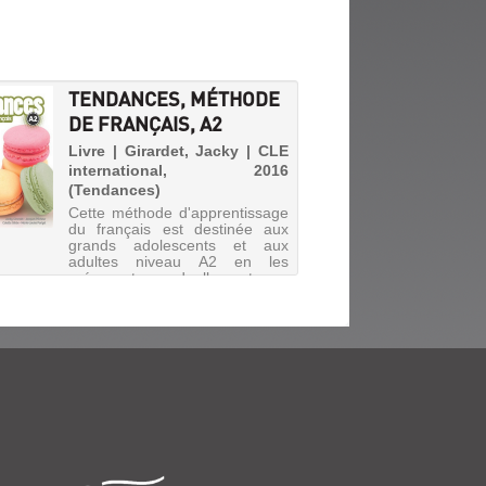
TENDANCES, MÉTHODE
DE FRANÇAIS, A2
Livre | Girardet, Jacky | CLE
international, 2016
(Tendances)
Cette méthode d'apprentissage
du français est destinée aux
grands adolescents et aux
adultes niveau A2 en les
préparant graduellement au
DELF. Elle se découpe en 10
unités, fondée chacune sur une
situation liée à la vie
quotidienn...