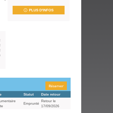
fenêtre)
PLUS D'INFOS
x
t
t
u
Réserver
e
Statut
Date retour
umentaire
Retour le
Emprunté
te
17/09/2026