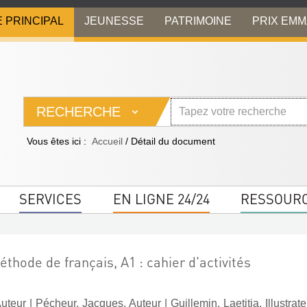
E PRINCIPAL
JEUNESSE
PATRIMOINE
PRIX EM
RECHERCHE
Vous êtes ici :
Accueil
/
Détail du document
SERVICES
EN LIGNE 24/24
RESSOUR
thode de français, A1 : cahier d'activités
Auteur
|
Pécheur, Jacques. Auteur
|
Guillemin, Laetitia. Illustrat