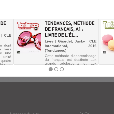
ODE
TENDANCES, MÉTHODE
DE FRANÇAIS, A1 :
LIVRE DE L'ÉL...
y | CLE
Livre | Girardet, Jacky | CLE
e dont
international, 2016
ée vers
(Tendances)
ose une
Cette méthode d'apprentissage
unité
du français est destinée aux
quatre
grands adolescents et aux
jectifs
adultes niveau A1 en les
e DELF,
préparant graduellement au
viduelle
DELF. Elle se découpe en 10
unités, fondée chacune sur une
situation liée à la vie
quotidienn...
A propos du site
24/24