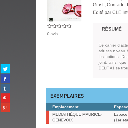
Giusti, Conrado. I
Edité par
CLE int
0/5
RÉSUMÉ
0
avis
Ce cahier d'acti
adultes niveau 
les notions. De
joint, ainsi qu
Partager
DELF A1 se trou
sur
Partager
twitter
sur
(Nouvelle
Partager
facebook
fenêtre)
sur
(Nouvelle
EXEMPLAIRES
Partager
tumblr
fenêtre)
sur
(Nouvelle
Partager
Emplacement
Espac
pinterest
fenêtre)
sur
Exemplaires
(Nouvelle
MÉDIATHÈQUE MAURICE-
Espace 
gplus
fenêtre)
GENEVOIX
(1er ét
(Nouvelle