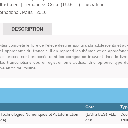
llustrateur
|
Fernandez, Oscar (1946-....). Illustrateur
ernational. Paris
- 2016
DESCRIPTION
vités complète le livre de l'élève destiné aux grands adolescents et au
A1 apprenants du français. Il en reprend les thèmes et en approfondi
s exercices sont proposés dont les corrigés se trouvent dans le livre
e les transcriptions des enregistrements audios. Une épreuve type d
ve en fin de volume.
e
Cote
Typ
Technologies Numériques et Autoformation
(LANGUES) FLE
Doc
age)
448
adul