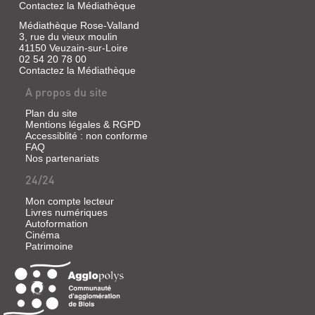
Contactez la Médiathèque
|
Major,
Médiathèque Rose-Valland
Lenia
3, rue du vieux moulin
|
41150 Veuzain-sur-Loire
Gulf
02 54 20 78 00
Stream,
Contactez la Médiathèque
2023
A propos du site
Dans
les
Plan du site
rayonnages
Mentions légales & RGPD
de
Accessiblité : non conforme
la
FAQ
librairie
Nos partenariats
Chez
Willy
24/24
vivent,
cachés
Mon compte lecteur
dans
Livres numériques
les
Autoformation
livres
anciens,
Cinéma
de
Patrimoine
petits
êtres
appelés
les
Papiliers.
Lorsque