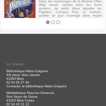
Dans les rayonnages de la librairie Chez
Willy vivent, cachés dans les livres
anciens, de petits êtres appelés les
Papiliers. Lorsque Tony, un humain,
achète un jour l'ouvrage dans lequel
Barnabé faisait sa sieste, sa famille affr...
LES
PAPILIERS
:
LE
PETIT
Le réseau
PEUPLE
DES
Bibliothèque Abbé-Grégoire
4/6 place Jean-Jaurès
LIVRES.
41000 Blois
AU
02 54 56 27 40
Contacter la bibliothèque Abbé-Grégoire
VOL
!
Médiathèque Maurice-Genevoix
Rue Vasco de Gama
[1]
41043 Blois Cedex
Livre
02 54 43 31 13