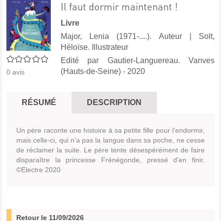
Il faut dormir maintenant !
Livre
Major, Lenia (1971-....). Auteur
|
Solt,
Héloïse. Illustrateur
0/5
Edité par
Gautier-Languereau. Vanves
(Hauts-de-Seine)
- 2020
0
avis
RÉSUMÉ
DESCRIPTION
Un père raconte une histoire à sa petite fille pour l'endormir,
mais celle-ci, qui n'a pas la langue dans sa poche, ne cesse
de réclamer la suite. Le père tente désespérément de faire
disparaître la princesse Frénégonde, pressé d'en finir.
©Electre 2020
Retour le 11/09/2026