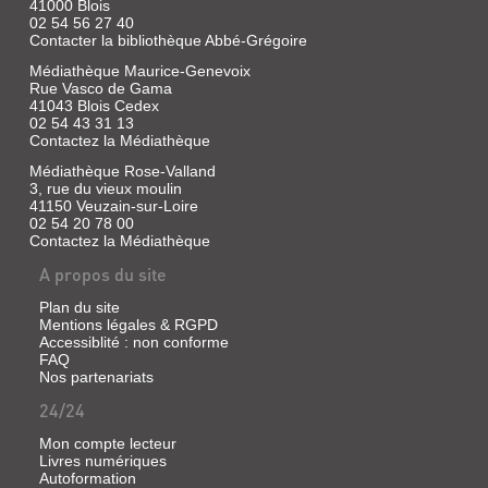
41000 Blois
des
02 54 56 27 40
loisirs,
Contacter la bibliothèque Abbé-Grégoire
1995
Médiathèque Maurice-Genevoix
Rue Vasco de Gama
41043 Blois Cedex
02 54 43 31 13
PARCE
Contactez la Médiathèque
QUE
Médiathèque Rose-Valland
JE
3, rue du vieux moulin
41150 Veuzain-sur-Loire
T'AIME...
02 54 20 78 00
Livre
Contactez la Médiathèque
|
A propos du site
Teulade,
Pascal
Plan du site
|
Mentions légales & RGPD
L'ecole
Accessiblité : non conforme
des
FAQ
loisirs,
Nos partenariats
1996
24/24
Mon compte lecteur
Livres numériques
LE
Autoformation