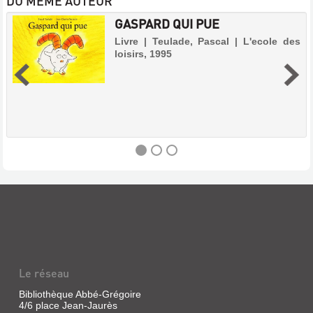
DU MÊME AUTEUR
GASPARD QUI PUE
Livre | Teulade, Pascal | L'ecole des
loisirs, 1995
GASPARD
QUI
PUE
Livre
|
Le réseau
Teulade,
Pascal
Bibliothèque Abbé-Grégoire
|
4/6 place Jean-Jaurès
L'ecole