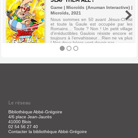
Game | Microïds (Anuman Interactive) |
Microïds, 2021
Nous sommes en 50 avant Jésus-Christ
et toute la Gaule est occupée par les
Romains… Toute ? Non ! Un petit village
d’irréductibles Gaulois résiste encore et
toujours à l’envahisseur…Rien ne va plus
! Nos deux héros vont devoir par...
ASTÉRIX
&
OBÉLIX
[SWITCH]
:
Le réseau
SLAP
THEM
Bibliothèque Abbé-Grégoire
4/6 place Jean-Jaurès
ALL
41000 Blois
!
02 54 56 27 40
Contacter la bibliothèque Abbé-Grégoire
Game