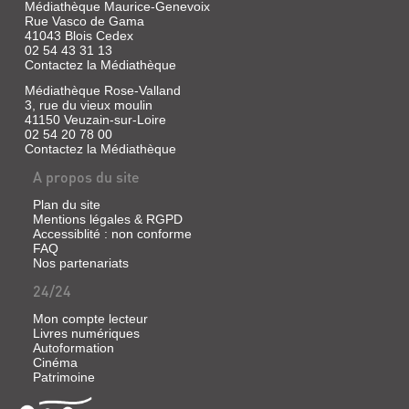
|
Médiathèque Maurice-Genevoix
Microïds
Rue Vasco de Gama
41043 Blois Cedex
(Anuman
02 54 43 31 13
Interactive)
Contactez la Médiathèque
|
Microïds,
Médiathèque Rose-Valland
2021
3, rue du vieux moulin
41150 Veuzain-sur-Loire
Nous
02 54 20 78 00
sommes
en
Contactez la Médiathèque
50
A propos du site
avant
Jésus-
Christ
Plan du site
et
Mentions légales & RGPD
toute
Accessiblité : non conforme
la
FAQ
Gaule
Nos partenariats
est
occupée
24/24
par
les
Mon compte lecteur
Romains…
Livres numériques
Toute
Autoformation
?
Cinéma
Non
Patrimoine
!
Un
petit