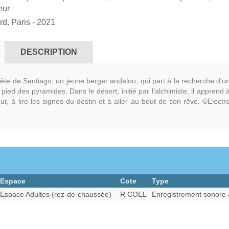
eur
rd. Paris
- 2021
DESCRIPTION
uête de Santiago, un jeune berger andalou, qui part à la recherche d'u
 pied des pyramides. Dans le désert, initié par l'alchimiste, il apprend 
r, à lire les signes du destin et à aller au bout de son rêve. ©Electr
Espace
Cote
Type
Espace Adultes (rez-de-chaussée)
R COEL
Enregistrement sonore 