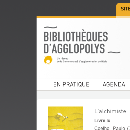
Aller
Aller
Aller
SIT
au
au
à
menu
contenu
la
recherche
EN PRATIQUE
AGENDA
L'alchimiste
Livre lu
Coelho, Paulo (19