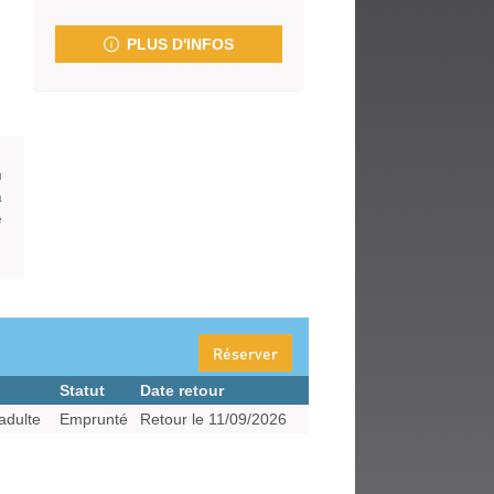
fenêtre)
PLUS D'INFOS
n
à
e
Réserver
Statut
Date retour
adulte
Emprunté
Retour le 11/09/2026