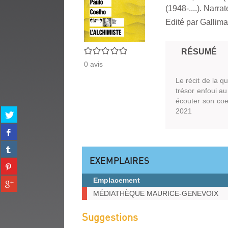
(1948-....). Narrat
Edité par
Gallima
0/5
RÉSUMÉ
0
avis
Le récit de la q
trésor enfoui au
écouter son coeu
2021
Partager
sur
Partager
twitter
sur
(Nouvelle
Partager
facebook
fenêtre)
sur
EXEMPLAIRES
(Nouvelle
Partager
tumblr
fenêtre)
sur
(Nouvelle
Emplacement
Partager
pinterest
fenêtre)
sur
Exemplaires
MÉDIATHÈQUE MAURICE-GENEVOIX
(Nouvelle
gplus
fenêtre)
(Nouvelle
Suggestions
fenêtre)