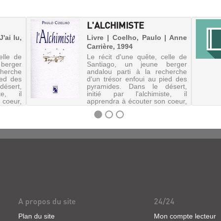
L'ALCHIMISTE
'ai lu,
Livre | Coelho, Paulo | Anne
Carrière, 1994
elle de
Le récit d'une quête, celle de
berger
Santiago, un jeune berger
cherche
andalou parti à la recherche
ied des
d'un trésor enfoui au pied des
ésert,
pyramides. Dans le désert,
te, il
initié par l'alchimiste, il
 coeur,
apprendra à écouter son coeur,
...
à lire les signes du destin...
A propos du site
24/24
Plan du site
Mon compte lecteur