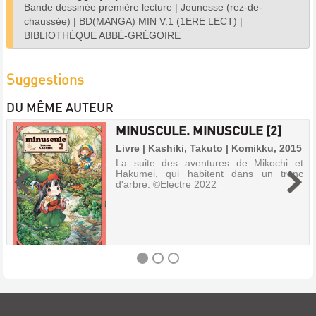
Bande dessinée première lecture
|
Jeunesse (rez-de-
chaussée)
|
BD(MANGA) MIN V.1 (1ERE LECT)
|
BIBLIOTHÈQUE ABBÉ-GRÉGOIRE
Suggestions
DU MÊME AUTEUR
MINUSCULE. MINUSCULE [2]
Livre | Kashiki, Takuto | Komikku, 2015
La suite des aventures de Mikochi et
Hakumei, qui habitent dans un tronc
d'arbre. ©Electre 2022
MINUSCULE.