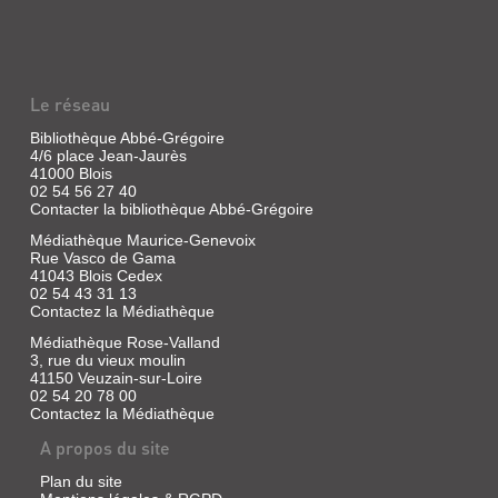
MINUSCULE
[2]
Livre
|
Le réseau
Kashiki,
Takuto
Bibliothèque Abbé-Grégoire
|
4/6 place Jean-Jaurès
Komikku,
41000 Blois
2015
02 54 56 27 40
La
Contacter la bibliothèque Abbé-Grégoire
suite
des
Médiathèque Maurice-Genevoix
aventures
Rue Vasco de Gama
de
41043 Blois Cedex
Mikochi
02 54 43 31 13
et
Contactez la Médiathèque
Hakumei,
qui
Médiathèque Rose-Valland
habitent
3, rue du vieux moulin
dans
41150 Veuzain-sur-Loire
un
02 54 20 78 00
tronc
Contactez la Médiathèque
d'arbre.
©Electre
A propos du site
2022
Plan du site