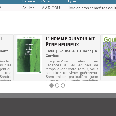
Espace
Cote
Type
P
Adultes
MV R GOU
Livre en gros caractères adul
I
L' HOMME QUI VOULAIT
ÊTRE HEUREUX
rent |
Livre | Gounelle, Laurent | A.
Carrière
Sandro,
ImaginezVous êtes en
es clés
vacances à Bali et peu de
gent du
temps avant votre retour, vous
r une
consultez un vieux guérisseur.
 Sandro
Sans raison particulière, juste
bonheur
parce que sa grande réputation
ienne
vous a donné envie de le
nt la
rencontrer, au cas où Son
diagnos...