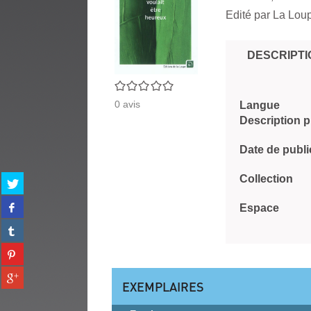
Edité par
La Loup
DESCRIPTI
0/5
0
avis
Langue
Description 
Date de publi
Collection
Partager
sur
Partager
twitter
Espace
sur
(Nouvelle
Partager
facebook
fenêtre)
sur
(Nouvelle
Partager
tumblr
fenêtre)
sur
(Nouvelle
Partager
pinterest
fenêtre)
EXEMPLAIRES
sur
(Nouvelle
gplus
fenêtre)