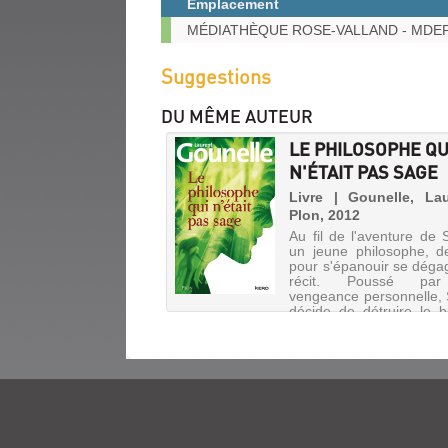
Emplacement
(Nouvelle
fenêtre)
Exemplaires
MÉDIATHÈQUE ROSE-VALLAND - MDE
Suggestions
DU MÊME AUTEUR
LE PHILOSOPHE QU
N'ÉTAIT PAS SAGE
Livre | Gounelle, Lau
Plon, 2012
Au fil de l'aventure de 
un jeune philosophe, d
pour s'épanouir se déga
récit. Poussé pa
vengeance personnelle,
décide de détruire le 
d'une tribu amazon
reconnue comme éta
peuplad...
L'