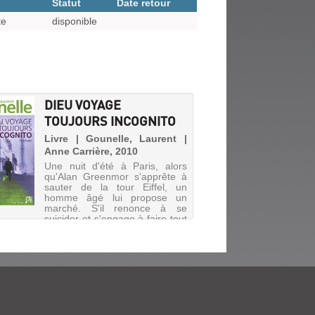
Statut
Date retour
te
disponible
DIEU VOYAGE
TOUJOURS INCOGNITO
Livre | Gounelle, Laurent |
Anne Carrière, 2010
Une nuit d'été à Paris, alors
qu'Alan Greenmor s'apprête à
sauter de la tour Eiffel, un
homme âgé lui propose un
marché. S'il renonce à se
suicider et s'engage à faire tout
ce que l'inconnu lui demande,
tous ses problèmes seront r...