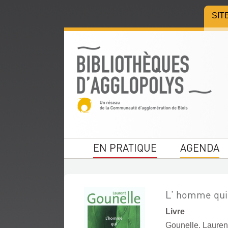
Aller
Aller
Aller
SIT
au
au
à
menu
contenu
la
recherche
EN PRATIQUE
AGENDA
L' homme qui 
Livre
Gounelle, Laurent 