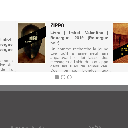
ZIPPO
Livre | Imhof, Valentine |
Rouergue, 2019 (Rouergue
Imhof,
noir)
ergue
Un homme recherche la jeune
uergue
Eva qu'il a aimé neuf ans
auparavant et lui laisse des
années
messages à l'aide de son zippo
tion, du
dans les rues de Milwaukee.
 de la
Des femmes blondes aux
illions
visages brûlés sont retrouvées
es, les
mortes sur les bancs de Lincoln
e trois
Pa...
emme,
unique
A propos du site
24/24