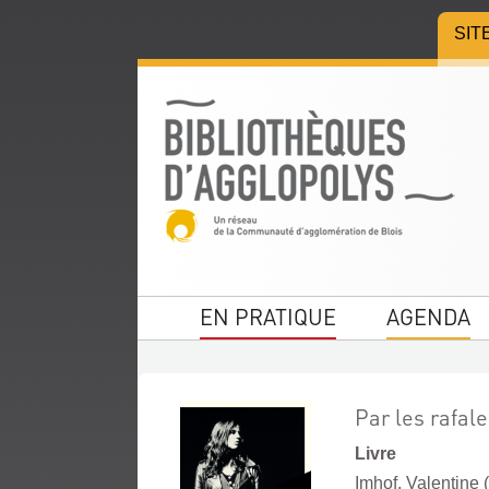
Aller
Aller
Aller
SIT
au
au
à
menu
contenu
la
recherche
EN PRATIQUE
AGENDA
Par les rafal
Livre
Imhof, Valentine (