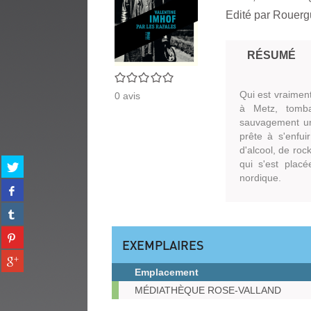
Edité par
Rouergu
RÉSUMÉ
0/5
Qui est vraiment
0
avis
à Metz, tomba
sauvagement un i
prête à s'enfu
d'alcool, de roc
Partager
qui s'est placé
sur
nordique.
Partager
twitter
sur
(Nouvelle
Partager
facebook
fenêtre)
sur
(Nouvelle
Partager
tumblr
fenêtre)
EXEMPLAIRES
sur
(Nouvelle
Partager
pinterest
fenêtre)
sur
Emplacement
(Nouvelle
gplus
Exemplaires
fenêtre)
MÉDIATHÈQUE ROSE-VALLAND
(Nouvelle