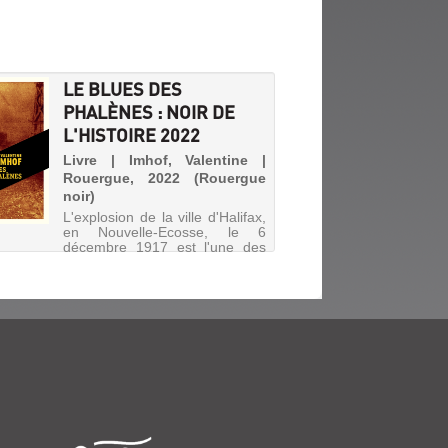
LE BLUES DES
PHALÈNES : NOIR DE
L'HISTOIRE 2022
Livre | Imhof, Valentine |
Rouergue, 2022 (Rouergue
noir)
L'explosion de la ville d'Halifax,
en Nouvelle-Ecosse, le 6
décembre 1917 est l'une des
plus terribles catastrophes
causées par l'humanité. Liés
par cet évènement, trois
hommes, une femme et un
enfant sont réunis au coeur des
anné...