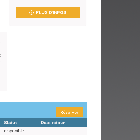
fenêtre)
PLUS D'INFOS
e
e
t
é
e
e
Réserver
Statut
Date retour
disponible