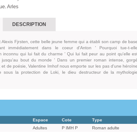
e. Arles
DESCRIPTION
 Alexis Fjrsten, cette belle jeune femme qui a établi son camp de bas
nt immédiatement dans le coeur d'Anton ' Pourquoi tue-t-ell
nconnu qui lui fait du charme ' Qui lui fait peur au point qu'elle es
ir jusqu'au bout du monde ' Dans un premier roman intense, gorg
k et de poésie, Valentine Imhof nous emporte sur les pas d'une héroïn
e sous la protection de Loki, le dieu destructeur de la mythologi
Espace
Cote
Type
Adultes
P IMH P
Roman adulte