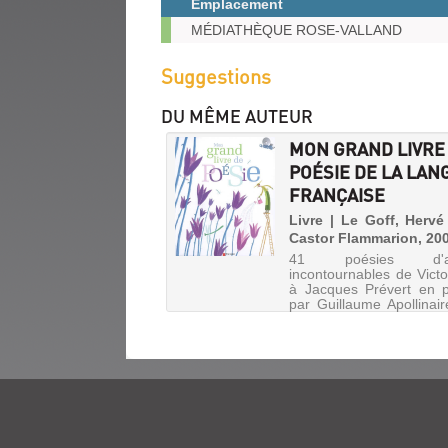
Emplacement
(Nouvelle
fenêtre)
Exemplaires
MÉDIATHÈQUE ROSE-VALLAND
Suggestions
DU MÊME AUTEUR
MON GRAND LIVRE
POÉSIE DE LA LAN
FRANÇAISE
Livre | Le Goff, Hervé
Castor Flammarion, 20
41 poésies d'au
incontournables de Vict
à Jacques Prévert en 
par Guillaume Apollinair
Eluard ou Maurice C
Avec un CD audio conte
poèmes mis en musique
GARE