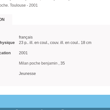
oche. Toulouse
- 2001
ON
français
physique
23 p.. ill. en coul., couv. ill. en coul.. 18 cm
cation
2001
Milan poche benjamin
, 35
Jeunesse