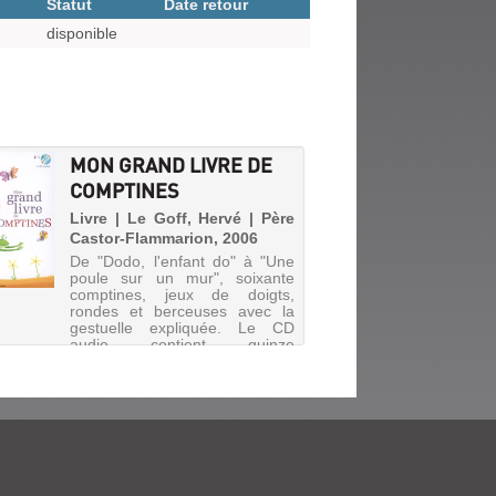
Statut
Date retour
disponible
MON GRAND LIVRE DE
COMPTINES
Livre | Le Goff, Hervé | Père
Castor-Flammarion, 2006
De "Dodo, l'enfant do" à "Une
poule sur un mur", soixante
comptines, jeux de doigts,
rondes et berceuses avec la
gestuelle expliquée. Le CD
audio contient quinze
comptines interprétées par de
jeunes enfants accompagnés
d'une harpe...