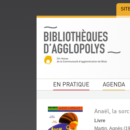
Aller
Aller
Aller
SIT
au
au
à
menu
contenu
la
recherche
EN PRATIQUE
AGENDA
Anaël, la sorc
Livre
Martin, Agnès (196