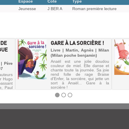
Espace
Cote
Type
Jeunesse
J BER A
Roman première lecture
 DE
GARE À LA SORCIÈRE !
GUE
Livre | Martin, Agnès | Milan
(Milan poche benjamin)
Anaël est une jolie doudou
 | Père
couleur de miel. Elle danse et
07
chante toute la journée. Sa joie
rend folle de rage Braise
teurs
d'Enfer, la sorcière, qui jette un
or Hugo
sort à Anaël... Gare à la
passant
sorcière !
e, Paul
arême.
nant 17
.