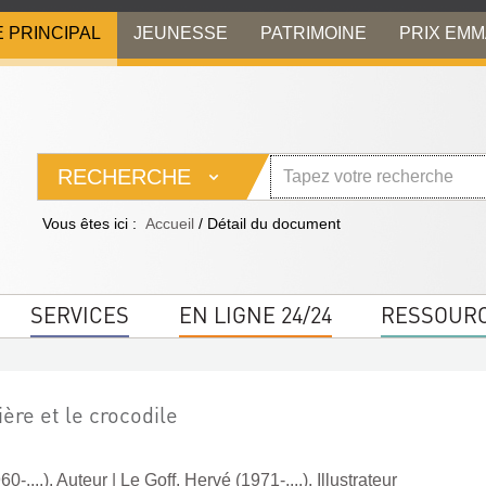
E PRINCIPAL
JEUNESSE
PATRIMOINE
PRIX EM
RECHERCHE
Vous êtes ici :
Accueil
/
Détail du document
SERVICES
EN LIGNE 24/24
RESSOUR
ière et le crocodile
0-....). Auteur
|
Le Goff, Hervé (1971-....). Illustrateur