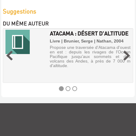
Suggestions
DU MÊME AUTEUR
ATACAMA : DÉSERT D'ALTITUDE
Livre | Brunier, Serge | Nathan, 2004
Propose une traversée d'Atacama d'ouest
en est : depuis les rivages de l'Océan
Pacifique jusqu'aux sommets et des
volcans des Andes, à près de 7 000 m
d'altitude.
ATACAMA
:
DÉSERT
D'ALTITUDE