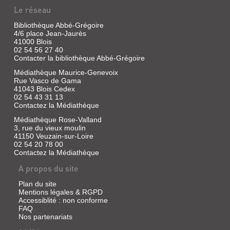
Livre
Le réseau
|
Brunier,
Bibliothèque Abbé-Grégoire
Serge
4/6 place Jean-Jaurès
|
41000 Blois
Nathan,
02 54 56 27 40
2004
Contacter la bibliothèque Abbé-Grégoire
Propose
Médiathèque Maurice-Genevoix
une
Rue Vasco de Gama
traversée
41043 Blois Cedex
d'Atacama
02 54 43 31 13
d'ouest
Contactez la Médiathèque
en
est
Médiathèque Rose-Valland
:
3, rue du vieux moulin
depuis
41150 Veuzain-sur-Loire
les
02 54 20 78 00
rivages
Contactez la Médiathèque
de
l'Océan
A propos du site
Pacifique
jusqu'aux
Plan du site
sommets
et
Mentions légales & RGPD
des
Accessiblité : non conforme
volcans
FAQ
des
Nos partenariats
Andes,