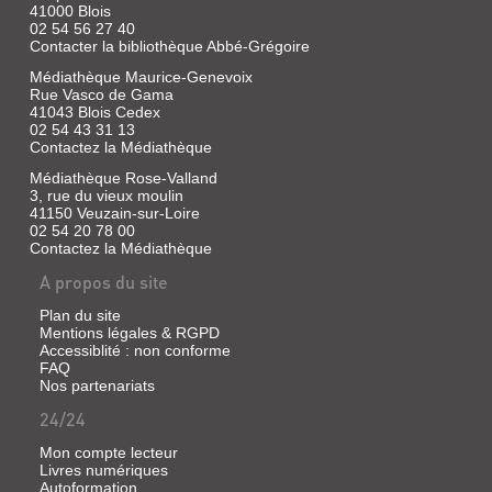
Gallimard,
41000 Blois
2003
02 54 56 27 40
(La
Contacter la bibliothèque Abbé-Grégoire
Noire)
Médiathèque Maurice-Genevoix
Lew
Rue Vasco de Gama
Griffin
41043 Blois Cedex
erre
02 54 43 31 13
au
Contactez la Médiathèque
milieu
des
Médiathèque Rose-Valland
fantômes
3, rue du vieux moulin
de
41150 Veuzain-sur-Loire
son
02 54 20 78 00
passé.
Alors
Contactez la Médiathèque
que
A propos du site
l'envie
d'écrire
se
Plan du site
fait
Mentions légales & RGPD
de
Accessiblité : non conforme
plus
FAQ
en
Nos partenariats
plus
pressante,
24/24
des
appels
Mon compte lecteur
à
Livres numériques
l'aide
Autoformation