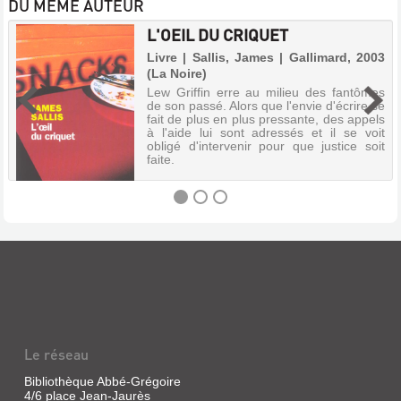
DU MÊME AUTEUR
L'OEIL DU CRIQUET
Livre | Sallis, James | Gallimard, 2003
(La Noire)
Lew Griffin erre au milieu des fantômes
de son passé. Alors que l'envie d'écrire se
fait de plus en plus pressante, des appels
à l'aide lui sont adressés et il se voit
obligé d'intervenir pour que justice soit
faite.
L'OEIL
DU
CRIQUET
Livre
|
Le réseau
Sallis,
James
Bibliothèque Abbé-Grégoire
|
4/6 place Jean-Jaurès