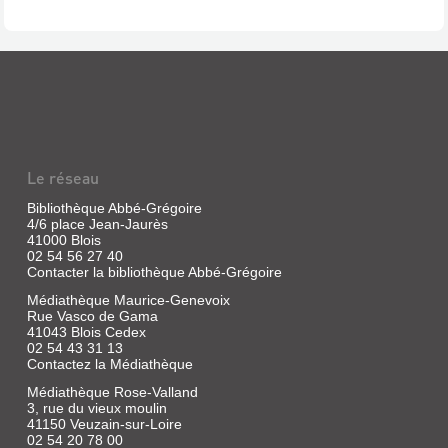
A.
Michel,
1991
Le
temps
que
vous
lisiez
ces
lignes,
Le réseau
sept
cents
Bibliothèque Abbé-Grégoire
millions
de
4/6 place Jean-Jaurès
fourmis
41000 Blois
seront
02 54 56 27 40
nées
Contacter la bibliothèque Abbé-Grégoire
sur
la
Médiathèque Maurice-Genevoix
planète.
Rue Vasco de Gama
Sept
41043 Blois Cedex
cents
02 54 43 31 13
millions
Contactez la Médiathèque
d'individus
dans
Médiathèque Rose-Valland
une
3, rue du vieux moulin
communauté
41150 Veuzain-sur-Loire
estimée
02 54 20 78 00