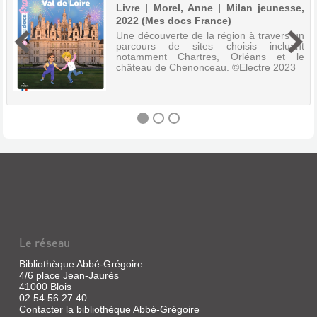
Livre | Morel, Anne | Milan jeunesse,
2022 (Mes docs France)
Une découverte de la région à travers un
parcours de sites choisis incluant
notamment Chartres, Orléans et le
château de Chenonceau. ©Electre 2023
LE
CENTRE-
VAL
DE
LOIRE
Le réseau
Livre
|
Bibliothèque Abbé-Grégoire
Morel,
4/6 place Jean-Jaurès
41000 Blois
Anne
02 54 56 27 40
|
Contacter la bibliothèque Abbé-Grégoire
Milan