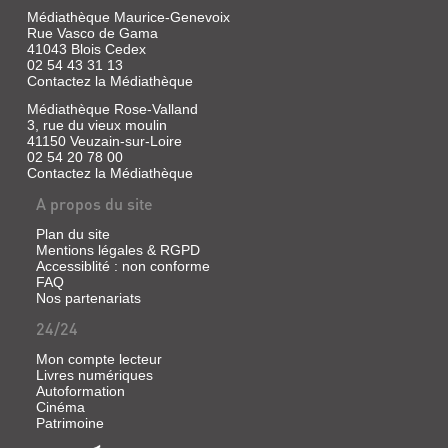
jeunesse,
Médiathèque Maurice-Genevoix
2022
Rue Vasco de Gama
(Mes
41043 Blois Cedex
02 54 43 31 13
docs
Contactez la Médiathèque
France)
Une
Médiathèque Rose-Valland
découverte
3, rue du vieux moulin
de
41150 Veuzain-sur-Loire
la
02 54 20 78 00
région
Contactez la Médiathèque
à
travers
A propos du site
un
parcours
Plan du site
de
Mentions légales & RGPD
sites
Accessiblité : non conforme
choisis
FAQ
incluant
Nos partenariats
notamment
Chartres,
24/24
Orléans
et
Mon compte lecteur
le
château
Livres numériques
de
Autoformation
Chenonceau.
Cinéma
©Electre
Patrimoine
2023