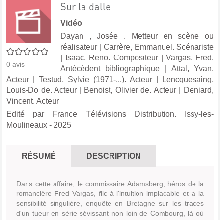
Sur la dalle
Vidéo
Dayan , Josée . Metteur en scène ou
réalisateur
|
Carrère, Emmanuel. Scénariste
0/5
|
Isaac, Reno. Compositeur
|
Vargas, Fred.
0
avis
Antécédent bibliographique
|
Attal, Yvan.
Acteur
|
Testud, Sylvie (1971-...). Acteur
|
Lencquesaing,
Louis-Do de. Acteur
|
Benoist, Olivier de. Acteur
|
Deniard,
Vincent. Acteur
Edité par
France Télévisions Distribution. Issy-les-
Moulineaux
- 2025
RÉSUMÉ
DESCRIPTION
Dans cette affaire, le commissaire Adamsberg, héros de la
romancière Fred Vargas, flic à l'intuition implacable et à la
sensibilité singulière, enquête en Bretagne sur les traces
d'un tueur en série sévissant non loin de Combourg, là où