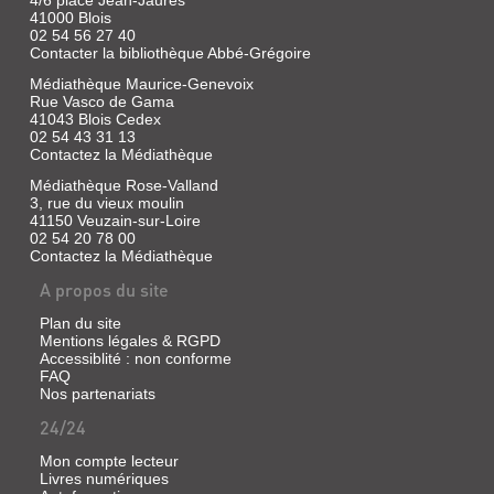
4/6 place Jean-Jaurès
Flammarion,
41000 Blois
2026
02 54 56 27 40
(Policiers,
Contacter la bibliothèque Abbé-Grégoire
thrillers)
Médiathèque Maurice-Genevoix
Le
Rue Vasco de Gama
commissaire
41043 Blois Cedex
Adamsberg
02 54 43 31 13
enquête
Contactez la Médiathèque
sur
le
Médiathèque Rose-Valland
meurtre
3, rue du vieux moulin
d'une
41150 Veuzain-sur-Loire
jeune
02 54 20 78 00
femme
ressemblant
Contactez la Médiathèque
étrangement
A propos du site
à
une
célèbre
Plan du site
actrice
Mentions légales & RGPD
hollywoodienne.
Accessiblité : non conforme
FAQ
Nos partenariats
24/24
LOL
2.0
Mon compte lecteur
Livres numériques
Vidéo