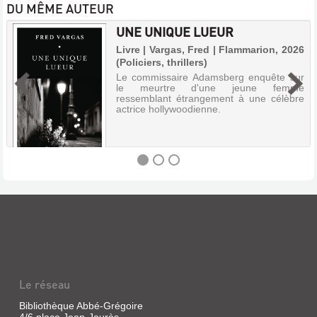
DU MÊME AUTEUR
UNE UNIQUE LUEUR
Livre | Vargas, Fred | Flammarion, 2026
(Policiers, thrillers)
Le commissaire Adamsberg enquête sur
le meurtre d'une jeune femme
ressemblant étrangement à une célèbre
actrice hollywoodienne.
UNE
UNIQUE
LUEUR
Livre
|
Le réseau
Vargas,
Fred
Bibliothèque Abbé-Grégoire
|