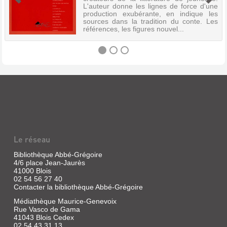
L'auteur donne les lignes de force d'une
production exubérante, en indique les
sources dans la tradition du conte. Les
références, les figures nouvel...
CLAUDE
PONTI
Livre
|
Van
der
Le réseau
Linden,
Sophie
Bibliothèque Abbé-Grégoire
4/6 place Jean-Jaurès
|
41000 Blois
Ed.
02 54 56 27 40
Etre,
Contacter la bibliothèque Abbé-Grégoire
2000
(Boîtazoutils)
Médiathèque Maurice-Genevoix
Rue Vasco de Gama
Une
41043 Blois Cedex
analyse
02 54 43 31 13
de