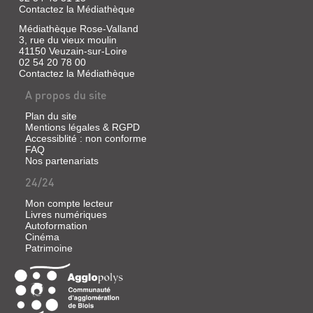
l'oeuvre
Contactez la Médiathèque
d'un
Médiathèque Rose-Valland
des
3, rue du vieux moulin
grands
créateurs
41150 Veuzain-sur-Loire
de
02 54 20 78 00
la
Contactez la Médiathèque
littérature
de
A propos du site
jeunesse.
L'auteur
Plan du site
donne
Mentions légales & RGPD
les
Accessiblité : non conforme
lignes
FAQ
de
Nos partenariats
force
d'une
24/24
production
exubérante,
Mon compte lecteur
en
Livres numériques
indique
Autoformation
les
Cinéma
sources
Patrimoine
dans
la
tradition
du
conte.
Les
références,