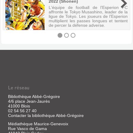
2022 (Shonen)
L'équipe de football de l'Esperion FC
affronte le Tokyo Musashino, leader de la
ligue de Tokyo. Les joueurs de l'Esperion
multiplient les passes longues et tentent
de percer la défense adverse.
AO
ASHI
PLAYMAKER.
AO
ASHI
Le réseau
PLAYMAKER
[10]
Bibliothèque Abbé-Grégoire
4/6 place Jean-Jaurès
Livre
41000 Blois
|
02 54 56 27 40
Kobayashi,
Contacter la bibliothèque Abbé-Grégoire
Yûgo
Médiathèque Maurice-Genevoix
|
Rue Vasco de Gama
Mangetsu,