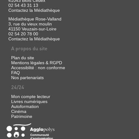
41043 Blois Cedex
2022
02 54 43 31 13
(Shonen)
Contactez la Médiathèque
L'équipe
Médiathèque Rose-Valland
de
3, rue du vieux moulin
football
41150 Veuzain-sur-Loire
de
l'Esperion
02 54 20 78 00
FC
Contactez la Médiathèque
affronte
A propos du site
le
Tokyo
Musashino,
Plan du site
leader
Mentions légales & RGPD
de
Accessiblité : non conforme
la
FAQ
ligue
Nos partenariats
de
Tokyo.
24/24
Les
joueurs
Mon compte lecteur
de
Livres numériques
l'Esperion
Autoformation
multiplient
Cinéma
les
Patrimoine
passes
longues
et
tentent
de