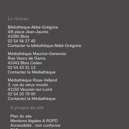
DES
ANGES
(REVUE)
Le réseau
Revue
|
Bibliothèque Abbé-Grégoire
Guichard,
4/6 place Jean-Jaurès
41000 Blois
Thierry
02 54 56 27 40
|
Contacter la bibliothèque Abbé-Grégoire
Matricule
des
Médiathèque Maurice-Genevoix
anges
Rue Vasco de Gama
41043 Blois Cedex
02 54 43 31 13
Contactez la Médiathèque
SOIGNER
Médiathèque Rose-Valland
LES
3, rue du vieux moulin
41150 Veuzain-sur-Loire
ÂMES
02 54 20 78 00
Contactez la Médiathèque
Article
|
A propos du site
Guichard,
Thierry
Plan du site
(Matricule
Mentions légales & RGPD
Accessiblité : non conforme
des