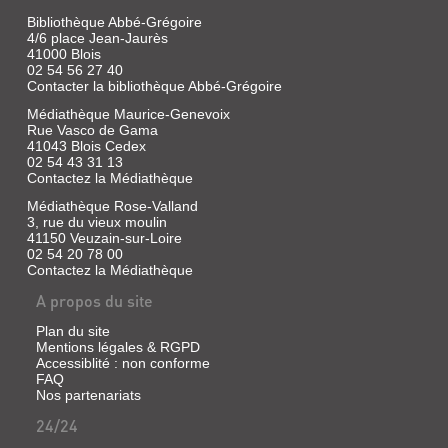
Verne,
Bibliothèque Abbé-Grégoire
Jules
4/6 place Jean-Jaurès
|
41000 Blois
Gallimard,
02 54 56 27 40
1986
Contacter la bibliothèque Abbé-Grégoire
(Folio
Médiathèque Maurice-Genevoix
junior
Rue Vasco de Gama
)
41043 Blois Cedex
02 54 43 31 13
Contactez la Médiathèque
Médiathèque Rose-Valland
LES
3, rue du vieux moulin
MONDES
41150 Veuzain-sur-Loire
02 54 20 78 00
CONNUS
Contactez la Médiathèque
ET
A propos du site
INCONNUS.
VOYAGES
Plan du site
Mentions légales & RGPD
ET
Accessiblité : non conforme
AVENTURES
FAQ
Nos partenariats
DU
CAPITAINE
24/24
HATTERAS