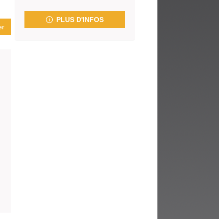
fenêtre)
PLUS D'INFOS
er