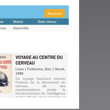
Réserver
pe
Statut
Date retour
esse
disponible
VOYAGE AU CENTRE DU
CERVEAU
Livre | Fottorino, Eric | Stock,
1998
Ce voyage fascinant raconte
l'histoire de la découverte du
cerveau, de ses
représentations, étudie le
fonctionnement de l'intelligence
et des affects, de la mémoire et
de l'imaginaire. Il explique
comment le cerveau est le
siège d...