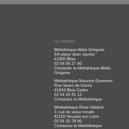
COEUR
D'AFRIQUE
:
ROMAN
Le réseau
Livre
Bibliothèque Abbé-Grégoire
|
4/6 place Jean-Jaurès
Fottorino,
41000 Blois
02 54 56 27 40
Éric
Contacter la bibliothèque Abbé-
|
Grégoire
Stock,
1997
Médiathèque Maurice-Genevoix
Rue Vasco de Gama
41043 Blois Cedex
02 54 43 31 13
Contactez la Médiathèque
Médiathèque Rose-Valland
VOYAGE
3, rue du vieux moulin
41150 Veuzain-sur-Loire
AU
02 54 20 78 00
CENTRE
Contactez la Médiathèque