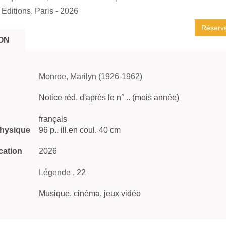
Editions. Paris
- 2026
Réserv
ON
Monroe, Marilyn (1926-1962)
Notice réd. d'après le n° .. (mois année)
français
physique
96 p.. ill.en coul. 40 cm
cation
2026
Légende
, 22
Musique, cinéma, jeux vidéo