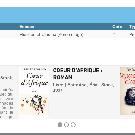
Espace
Cote
Ty
Musique et Cinéma (4ème étage)
#
Pr
COEUR D'AFRIQUE :
ROMAN
 Stock,
Livre | Fottorino, Éric | Stock,
dominée
1997
uet qui
s voix
nnages
atée de
ant le
e, qui
sil ...