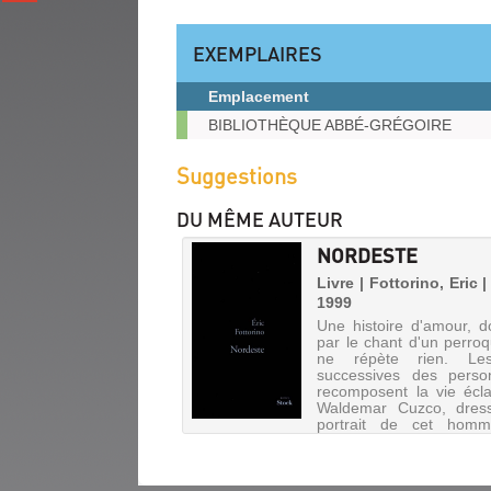
(Nouvelle
gplus
fenêtre)
(Nouvelle
EXEMPLAIRES
fenêtre)
Emplacement
Exemplaires
BIBLIOTHÈQUE ABBÉ-GRÉGOIRE
Suggestions
DU MÊME AUTEUR
NORDESTE
Livre | Fottorino, Eric |
1999
Une histoire d'amour, 
par le chant d'un perroq
ne répète rien. Le
successives des perso
recomposent la vie écl
Waldemar Cuzco, dress
portrait de cet homm
vendait des enfants du Bré