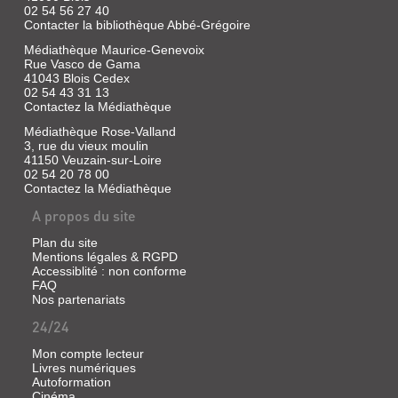
vidéo,
02 54 56 27 40
2023
Contacter la bibliothèque Abbé-Grégoire
Zodi,
Médiathèque Maurice-Genevoix
un
Rue Vasco de Gama
jeune
41043 Blois Cedex
nomade
de
02 54 43 31 13
12
Contactez la Médiathèque
ans,
Médiathèque Rose-Valland
découvre
dans
3, rue du vieux moulin
le
41150 Veuzain-sur-Loire
désert
02 54 20 78 00
un
Contactez la Médiathèque
bébé
dromadaire
A propos du site
orphelin.
Il
Plan du site
le
Mentions légales & RGPD
recueille,
Accessiblité : non conforme
le
FAQ
nourrit,
Nos partenariats
le
baptise
24/24
Téhu
et
Mon compte lecteur
devient
Livres numériques
son
Autoformation
meilleur
Cinéma