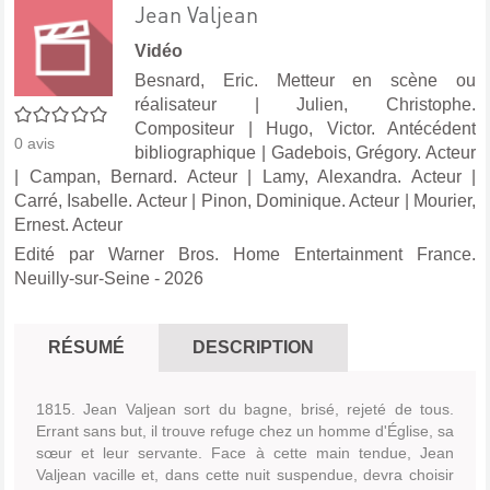
Jean Valjean
Vidéo
Besnard, Eric. Metteur en scène ou
réalisateur
|
Julien, Christophe.
0/5
Compositeur
|
Hugo, Victor. Antécédent
0
avis
bibliographique
|
Gadebois, Grégory. Acteur
|
Campan, Bernard. Acteur
|
Lamy, Alexandra. Acteur
|
Carré, Isabelle. Acteur
|
Pinon, Dominique. Acteur
|
Mourier,
Ernest. Acteur
Edité par
Warner Bros. Home Entertainment France.
Neuilly-sur-Seine
- 2026
RÉSUMÉ
DESCRIPTION
1815. Jean Valjean sort du bagne, brisé, rejeté de tous.
Errant sans but, il trouve refuge chez un homme d'Église, sa
sœur et leur servante. Face à cette main tendue, Jean
Valjean vacille et, dans cette nuit suspendue, devra choisir