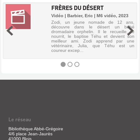
FRÈRES DU DÉSERT
Vidéo | Barbier, Eric | M6 vidéo, 2023
Zodi, un jeune nomade de 12 ans,
découvre dans le désert un bébé
dromadaire orphelin. Il le recueille, le
nourrit, le baptise Téhu et devient son
meilleur ami. Zodi apprend par une
vétérinaire, Julia, que Téhu est un
coureur excep...
FRÈRES
DU
DÉSERT
Vidéo
|
Le réseau
Barbier,
Eric
Bibliothèque Abbé-Grégoire
|
4/6 place Jean-Jaurès
M6
41000 Blois