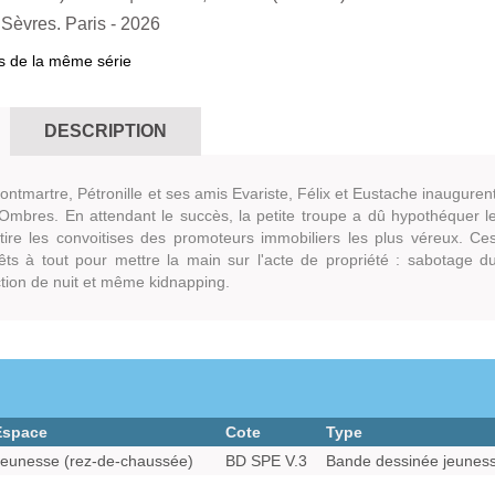
Sèvres. Paris
- 2026
s de la même série
DESCRIPTION
ontmartre, Pétronille et ses amis Evariste, Félix et Eustache inauguren
Ombres. En attendant le succès, la petite troupe a dû hypothéquer l
ttire les convoitises des promoteurs immobiliers les plus véreux. Ce
êts à tout pour mettre la main sur l'acte de propriété : sabotage d
ction de nuit et même kidnapping.
Espace
Cote
Type
eunesse (rez-de-chaussée)
BD SPE V.3
Bande dessinée jeunes