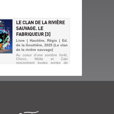
LE CLAN DE LA RIVIÈRE
SAUVAGE. LE
FABRIQUEUR [3]
Livre | Hautière, Régis | Ed.
de la Gouttière, 2025 (Le clan
de la rivière sauvage)
Au coeur d'une sombre forêt,
Choco, Mélie et Zaki
rencontrent toutes sortes de
créatures, mais aussi un cow-
boy ainsi qu'Orchidia, une
petite fille fabriquée et adoptée
par Orfanik, un savant fou qui
rêve de créer le monstre
parfa...