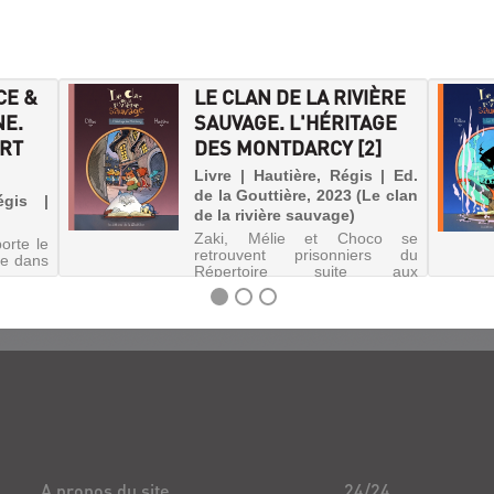
CE &
LE CLAN DE LA RIVIÈRE
NE.
SAUVAGE. L'HÉRITAGE
ART
DES MONTDARCY [2]
Livre | Hautière, Régis | Ed.
de la Gouttière, 2023 (Le clan
égis |
de la rivière sauvage)
Zaki, Mélie et Choco se
orte le
retrouvent prisonniers du
de dans
Répertoire suite aux
machinations de l'infâme
Balthor. En tentant de regagner
Saint-Isidore, ils arrivent à la
Cour des Miracles et sont
amenés, avec le soutien de
Jeannette, à déj...
A propos du site
24/24