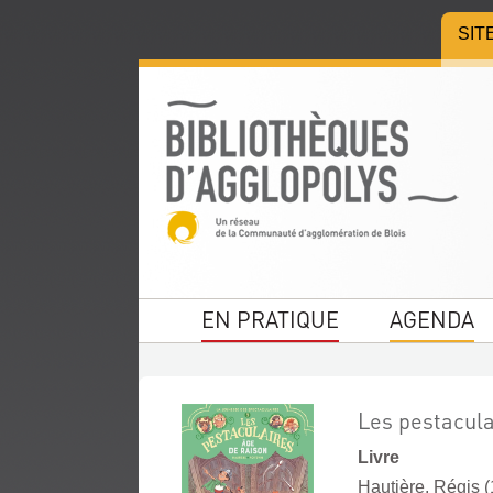
Aller
Aller
Aller
SIT
au
au
à
menu
contenu
la
recherche
EN PRATIQUE
AGENDA
Les pestacula
Livre
Hautière, Régis (1