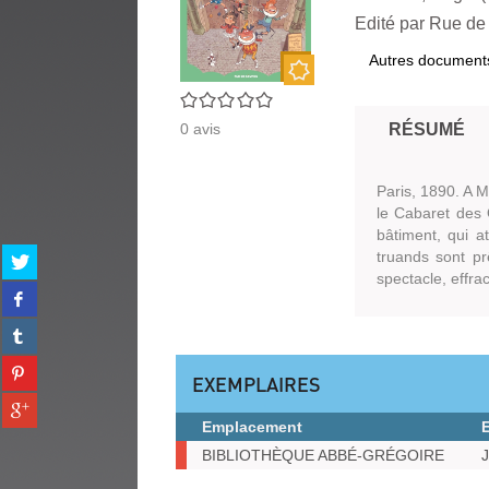
Edité par
Rue de 
Autres document
Nouveauté
0/5
0
avis
RÉSUMÉ
Paris, 1890. A M
le Cabaret des 
bâtiment, qui a
Partager
truands sont pr
sur
spectacle, effra
Partager
twitter
sur
(Nouvelle
Partager
facebook
fenêtre)
sur
(Nouvelle
Partager
tumblr
fenêtre)
EXEMPLAIRES
sur
(Nouvelle
Partager
pinterest
fenêtre)
sur
Emplacement
(Nouvelle
gplus
Exemplaires
fenêtre)
BIBLIOTHÈQUE ABBÉ-GRÉGOIRE
J
(Nouvelle