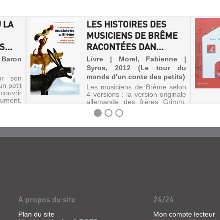
 LA
LES HISTOIRES DES
MUSICIENS DE BRÊME
...
RACONTÉES DAN...
Baron
Livre | Morel, Fabienne |
Syros, 2012 (Le tour du
monde d'un conte des petits)
ur son
n petit
Les musiciens de Brême selon
couvrir
4 versions : la version originale
rument.
allemande des frères Grimm,
dre les
une version régionale française
sur son
(Les neuf loups), une version
n qu'il
chinoise (La terrible mangudze)
et une version marocaine (Le
mouton, le lévri...
A propos du site
24/24
Plan du site
Mon compte lecteur