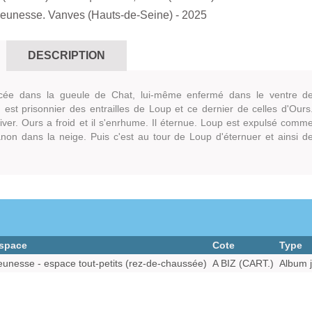
Jeunesse. Vanves (Hauts-de-Seine)
- 2025
DESCRIPTION
ncée dans la gueule de Chat, lui-même enfermé dans le ventre d
est prisonnier des entrailles de Loup et ce dernier de celles d'Ours
hiver. Ours a froid et il s'enrhume. Il éternue. Loup est expulsé comm
non dans la neige. Puis c'est au tour de Loup d'éternuer et ainsi d
space
Cote
Type
eunesse - espace tout-petits (rez-de-chaussée)
A BIZ (CART.)
Album 