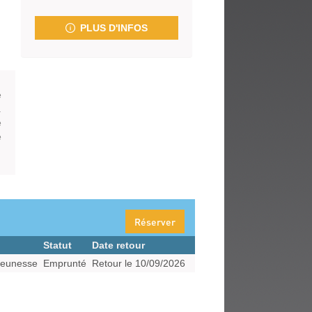
fenêtre)
PLUS D'INFOS
e
.
e
e
Réserver
Statut
Date retour
jeunesse
Emprunté
Retour le 10/09/2026