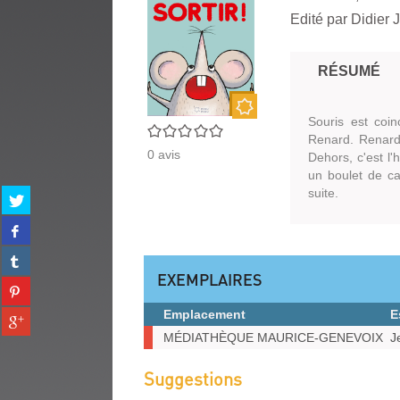
Edité par
Didier 
RÉSUMÉ
Souris est coi
Nouveauté
0/5
Renard. Renard 
0
avis
Dehors, c'est l'
un boulet de ca
suite.
Partager
sur
Partager
twitter
sur
(Nouvelle
Partager
facebook
fenêtre)
sur
EXEMPLAIRES
(Nouvelle
Partager
tumblr
fenêtre)
sur
(Nouvelle
Emplacement
E
Partager
pinterest
fenêtre)
sur
Exemplaires
MÉDIATHÈQUE MAURICE-GENEVOIX
J
(Nouvelle
gplus
fenêtre)
(Nouvelle
Suggestions
fenêtre)