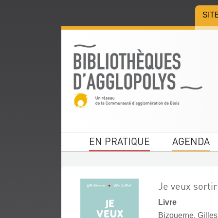
Aller
Aller
Aller
SIT
au
au
à
menu
contenu
la
recherche
EN PRATIQUE
AGENDA
Je veux sortir
Livre
Bizouerne, Gilles 