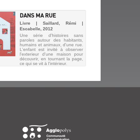
DANS MA RUE
Livre | Saillard, Rémi |
Escabelle, 2012
Une série d'histoires sans
paroles autour des habitants,
humains et animaux, d'une rue.
L'enfant est invité à observer
l'exterieur d'une maison pour
découvrir, en tournant la page,
ce qui se vit à l'intérieur.