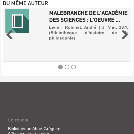
DU MÊME AUTEUR
MALEBRANCHE DE L'ACADÉMIE
DES SCIENCES : L'OEUVRE ...
Livre | Robinet, André | J. Vrin, 1970
(Bibliothèque d'histoire de la
philosophie)
MALEBRANCHE
DE
L'ACADÉMIE
DES
SCIENCES
Le réseau
:
L'OEUVRE
Bibliothèque Abbé-Grégoire
4/6 place Jean-Jaurès