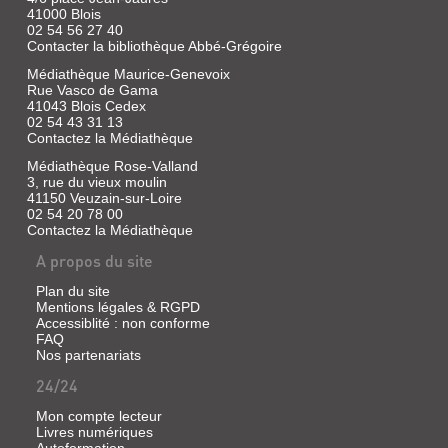
...
41000 Blois
Livre
02 54 56 27 40
Contacter la bibliothèque Abbé-Grégoire
|
Robinet,
Médiathèque Maurice-Genevoix
André
Rue Vasco de Gama
|
41043 Blois Cedex
J.
02 54 43 31 13
Vrin,
Contactez la Médiathèque
1970
Médiathèque Rose-Valland
(Bibliothèque
3, rue du vieux moulin
d'histoire
41150 Veuzain-sur-Loire
de
02 54 20 78 00
la
Contactez la Médiathèque
philosophie)
A propos du site
Plan du site
Mentions légales & RGPD
LE
Accessiblité : non conforme
FAQ
LANGAGE
Nos partenariats
À
24/24
L'ÂGE
CLASSIQUE
Mon compte lecteur
Livres numériques
Livre