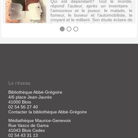
Qui est dépendant? Tout le monde,
répond l'auteur, après un inventaire :
l'amoureux et le joueur, le malade, le
fumeur, le buveur et l'automobiliste, le
croyant et le militant. Son étude éclaire de
façon inattendue la décolonisati...
LA
DÉPENDANCE
:
ESQUISSE
POUR
Le réseau
UN
PORTRAIT
Bibliothèque Abbé-Grégoire
4/6 place Jean-Jaurès
DU
41000 Blois
DÉPEN...
02 54 56 27 40
Contacter la bibliothèque Abbé-Grégoire
Livre
|
Médiathèque Maurice-Genevoix
Memmi,
Rue Vasco de Gama
41043 Blois Cedex
Albert
02 54 43 31 13
|