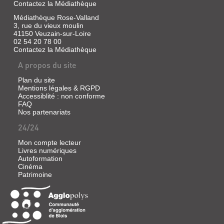
Contactez la Médiathèque
Gallimard,
1979
Médiathèque Rose-Valland
Qui
3, rue du vieux moulin
est
41150 Veuzain-sur-Loire
dépendant?
02 54 20 78 00
Tout
Contactez la Médiathèque
le
monde,
A propos du site
répond
l'auteur,
Plan du site
après
Mentions légales & RGPD
un
Accessiblité : non conforme
inventaire
FAQ
:
Nos partenariats
l'amoureux
et
24/24
le
joueur,
Mon compte lecteur
le
Livres numériques
malade,
Autoformation
le
Cinéma
fumeur,
Patrimoine
le
buveur
et
l'automobiliste,
le
croyant
et