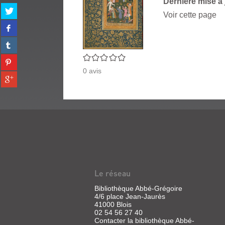
Dernière mise à 
Partager
Voir cette page
sur
Partager
twitter
sur
(Nouvelle
Partager
facebook
fenêtre)
sur
(Nouvelle
0/5
Partager
tumblr
fenêtre)
sur
0
avis
(Nouvelle
Partager
pinterest
fenêtre)
sur
(Nouvelle
gplus
fenêtre)
(Nouvelle
fenêtre)
Le réseau
Bibliothèque Abbé-Grégoire
4/6 place Jean-Jaurès
41000 Blois
02 54 56 27 40
Contacter la bibliothèque Abbé-