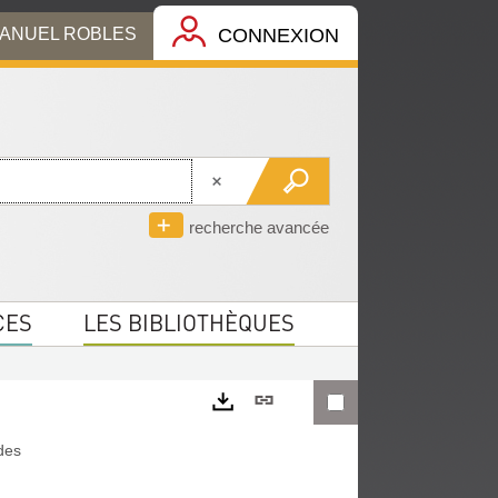
MANUEL ROBLES
CONNEXION
recherche avancée
CES
LES BIBLIOTHÈQUES
Lien
permanent
Exports
 des
(Nouvelle