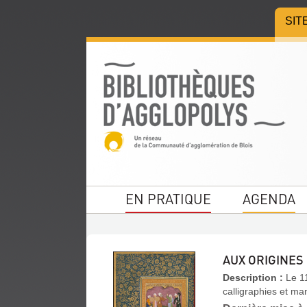
Aller
Aller
Aller
SIT
au
au
à
menu
contenu
la
recherche
EN PRATIQUE
AGENDA
AUX ORIGINES
Description :
Le 1
calligraphies et man