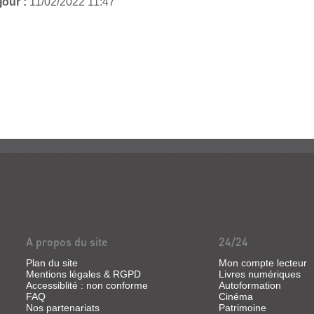
jour :
11/02/2022 11:47
A propos du site
24/24
Plan du site
Mon compte lecteur
Mentions légales & RGPD
Livres numériques
Accessiblité : non conforme
Autoformation
FAQ
Cinéma
Nos partenariats
Patrimoine