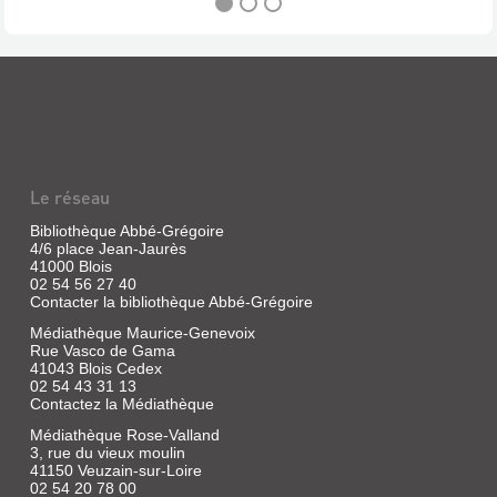
19
COURTS
MÉTRAGES
DE
LA
Le réseau
NOUVELLE
VAGUE
Bibliothèque Abbé-Grégoire
4/6 place Jean-Jaurès
Vidéo
41000 Blois
|
02 54 56 27 40
Melville,
Contacter la bibliothèque Abbé-Grégoire
Jean-
Médiathèque Maurice-Genevoix
Pierre
Rue Vasco de Gama
|
41043 Blois Cedex
Doriane
02 54 43 31 13
Films,
Contactez la Médiathèque
2022
Médiathèque Rose-Valland
Qu'aurait
3, rue du vieux moulin
été
41150 Veuzain-sur-Loire
la
02 54 20 78 00
Nouvelle