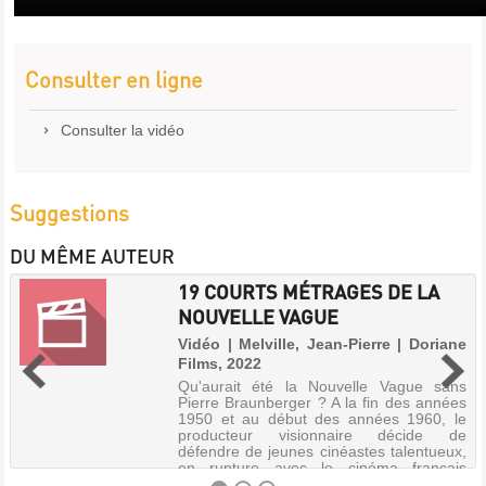
Consulter en ligne
Consulter la vidéo
Suggestions
DU MÊME AUTEUR
19 COURTS MÉTRAGES DE LA
NOUVELLE VAGUE
Vidéo | Melville, Jean-Pierre | Doriane
Films, 2022
Qu'aurait été la Nouvelle Vague sans
Pierre Braunberger ? A la fin des années
1950 et au début des années 1960, le
producteur visionnaire décide de
défendre de jeunes cinéastes talentueux,
en rupture avec le cinéma français
d'aprè...