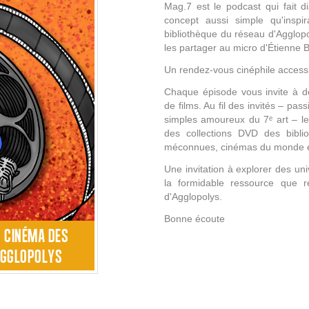
Mag.7 est le podcast qui fait di
concept aussi simple qu'inspi
bibliothèque du réseau d'Agglopoly
les partager au micro d'Étienne B
Un rendez-vous cinéphile accessi
Chaque épisode vous invite à dé
de films. Au fil des invités – pas
simples amoureux du 7ᵉ art – les 
des collections DVD des biblio
méconnues, cinémas du monde 
Une invitation à explorer des un
la formidable ressource que r
d'Agglopolys.
Bonne écoute
T CINÉMA DES
AGGLOPOLYS