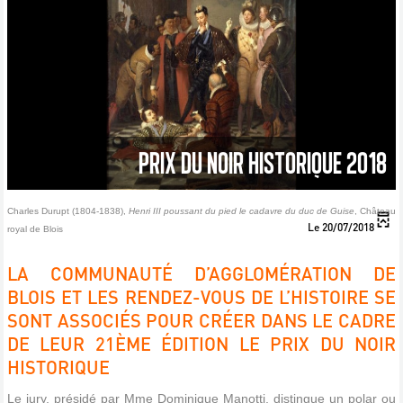
PRIX DU NOIR HISTORIQUE 2018
Charles Durupt (1804-1838),
Henri III poussant du pied le cadavre du duc de Guise
, Château
Le 20/07/2018
royal de Blois
LA COMMUNAUTÉ D’AGGLOMÉRATION DE
BLOIS ET LES RENDEZ-VOUS DE L’HISTOIRE SE
SONT ASSOCIÉS POUR CRÉER DANS LE CADRE
DE LEUR 21ÈME ÉDITION LE PRIX DU NOIR
HISTORIQUE
Le jury, présidé par Mme Dominique Manotti, distingue un polar ou