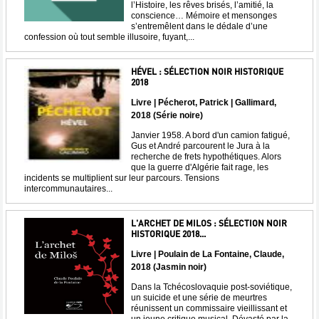
l’Histoire, les rêves brisés, l’amitié, la
conscience… Mémoire et mensonges
s’entremêlent dans le dédale d’une
confession où tout semble illusoire, fuyant,...
HÉVEL : SÉLECTION NOIR HISTORIQUE
2018
Livre | Pécherot, Patrick | Gallimard,
2018 (Série noire)
Janvier 1958. A bord d'un camion fatigué,
Gus et André parcourent le Jura à la
recherche de frets hypothétiques. Alors
que la guerre d'Algérie fait rage, les
incidents se multiplient sur leur parcours. Tensions
intercommunautaires...
L'ARCHET DE MILOS : SÉLECTION NOIR
HISTORIQUE 2018...
Livre | Poulain de La Fontaine, Claude,
2018 (Jasmin noir)
Dans la Tchécoslovaquie post-soviétique,
un suicide et une série de meurtres
réunissent un commissaire vieillissant et