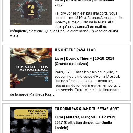
2017
Felicity Jones n’est pas d’accord. Nous
sommes en 1810, à Buenos Aires, dans le
vice-royaume du Rio de la Plata, et si
quelqu’un s’y connaît en matière
d’étiquette, c’est elle. Que les Padilla aient laissé un vase en cristal
viole...
ILS ONT TUÉ RAVAILLAC
Livre | Bourcy, Thierry | 10-18, 2018
(Grands détectives)
Paris, 1611. Dans les rues de la ville, le
souvenir du sang versé d'Henri IV est vif.
Nul ne s'émeut du sort de Ravaillac,
l'assassin du roi, qui meurt en emportant
ses secrets. Outre-Manche, le lieutenant
de la garde Mattheus Kas...
TU DORMIRAS QUAND TU SERAS MORT
Livre | Muratet, François | J. Losfeld,
2017 (Collection dirigée par Jöelle
Losfeld)