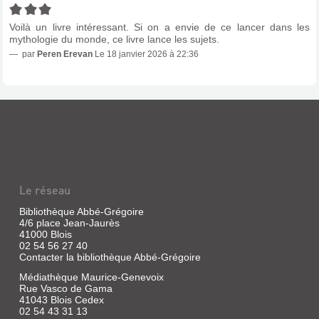
RENARD.
LA
Voilà un livre intéressant. Si on a envie de ce lancer dans les
mythologie du monde, ce livre lance les sujets.
FILLE
par
Peren Erevan
Le 18 janvier 2026 à 22:36
RENARD
ET
LE
SECRET
DE
LA
SORCIÈRE
DE
Le réseau
THÉ...
Livre
Bibliothèque Abbé-Grégoire
|
4/6 place Jean-Jaurès
41000 Blois
Sagar,
02 54 56 27 40
Andy
Contacter la bibliothèque Abbé-Grégoire
|
Pocket
Médiathèque Maurice-Genevoix
jeunesse,
Rue Vasco de Gama
2025
41043 Blois Cedex
02 54 43 31 13
L'apprentie