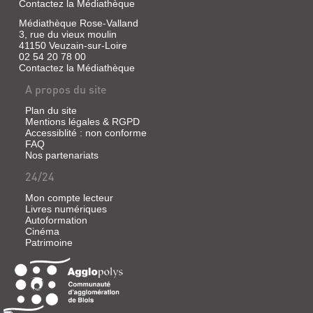
Contactez la Médiathèque
sorcière
du
Médiathèque Rose-Valland
thé,
3, rue du vieux moulin
et
41150 Veuzain-sur-Loire
ses
02 54 20 78 00
amis
Contactez la Médiathèque
tentent
de
A propos du site
découvrir
le
point
Plan du site
faible
Mentions légales & RGPD
du
Accessiblité : non conforme
maître
FAQ
Chantepleure,
Nos partenariats
leur
ennemi
24/24
juré.
Mais
Mon compte lecteur
le
Livres numériques
pouvoir
Autoformation
d'une
Cinéma
fleur
Patrimoine
maléfique
s'empare
de
leurs
esprits
puis
les