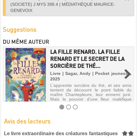
(SOCIETE) J MYS 398.4
|
MÉDIATHÈQUE MAURICE-
GENEVOIX
Suggestions
DU MÊME AUTEUR
LA FILLE RENARD. LA FILLE
RENARD ET LE SECRET DE LA
SORCIÈRE DE THÉ...
Livre | Sagar, Andy | Pocket jeunesse,
2025
L'apprentie sorcière du thé, et ses amis
tentent de découvrir le point faible du
maître Chantepleure, leur ennemi juré.
Mais le pouvoir d'une fleur maléfique
s'empare de leurs esprits puis les dresse
les uns contre les autres. Seu...
Avis des lecteurs
LA
5/5
Le livre extraordinaire des créatures fantastiques
FILLE