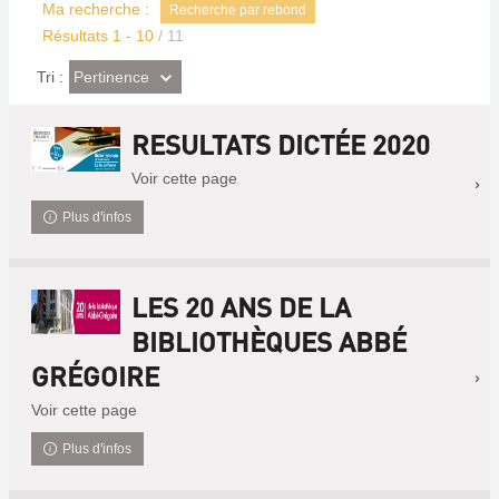
Ma recherche :
Recherche par rebond
Résultats
1
-
10
/ 11
(Effet
Pertinence
Tri :
imédiat)
RESULTATS DICTÉE 2020
Voir cette page
Plus d'infos
LES 20 ANS DE LA
BIBLIOTHÈQUES ABBÉ
GRÉGOIRE
Voir cette page
Plus d'infos