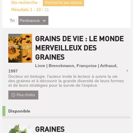
Ma recherche :
Recherche par rebond
Résultats
1
-
10
/ 11
(Effet
Pertinence
Tri :
imédiat)
GRAINS DE VIE : LE MONDE
MERVEILLEUX DES
GRAINES
Livre | Brenckmann, Françoise | Arthaud,
1997
Docteur en biologie, l'auteur invite le lecteur à suivre la vie
des graines et à découvrir la grande diversité de leurs formes
et de leurs stratégies pour la survie de l'espèce.
Plus d'infos
Disponible
GRAINES