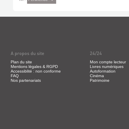
imédiat)
A propos du site
24/24
Plan du site
Mon compte lecteur
Mentions légales & RGPD
Livres numériques
Accessiblité : non conforme
Autoformation
FAQ
Cinéma
Nos partenariats
Patrimoine