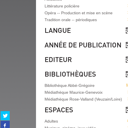
Littérature policière
Opéra -- Production et mise en scène
Tradition orale -- périodiques
LANGUE
ANNÉE DE PUBLICATION
EDITEUR
BIBLIOTHÈQUES
Bibliothèque Abbé-Grégoire
1
Médiathèque Maurice-Genevoix
Médiathèque Rose-Valland (Veuzain/Loire)
ESPACES
Partager
sur
Adultes
Partager
twitter