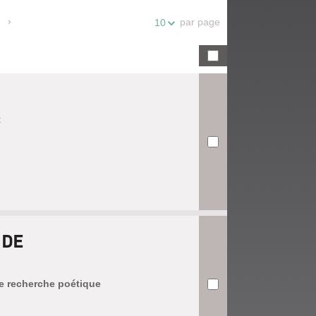
par page
10
t
 DE
de recherche poétique