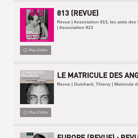
813 (REVUE)
Revue | Association 813, les amis des l
| Association 813
Plus d'infos
LE MATRICULE DES ANG
Revue | Guichard, Thierry | Matricule 
Plus d'infos
EUROPE (REVUE) : REV