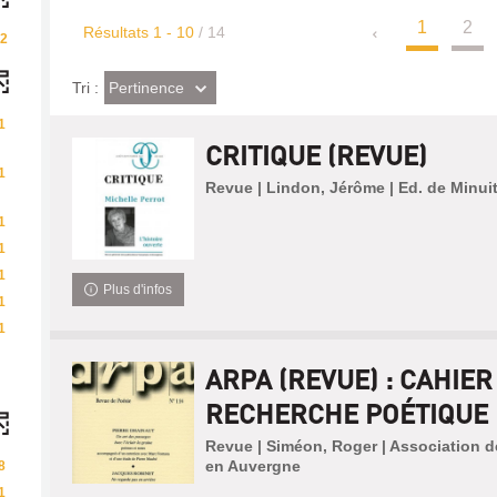
1
2
Résultats
1
-
10
/ 14
2
(Effet
Pertinence
Tri :
imédiat)
1
CRITIQUE (REVUE)
1
Revue | Lindon, Jérôme | Ed. de Minui
1
1
1
Plus d'infos
1
1
ARPA (REVUE) : CAHIER
RECHERCHE POÉTIQUE
Revue | Siméon, Roger | Association 
en Auvergne
8
1