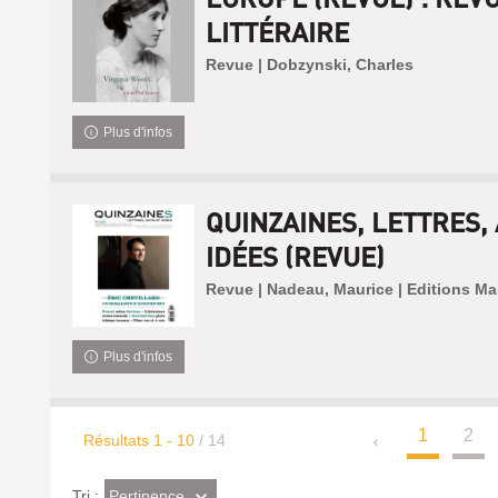
LITTÉRAIRE
Revue | Dobzynski, Charles
Plus d'infos
QUINZAINES, LETTRES, 
IDÉES (REVUE)
Revue | Nadeau, Maurice | Editions M
Plus d'infos
1
2
Résultats
1
-
10
/ 14
(Effet
Pertinence
Tri :