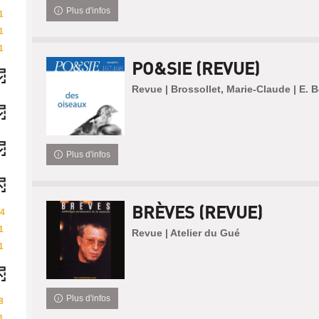
Plus d'infos
1
1
1
PO&SIE (REVUE)
Revue | Brossollet, Marie-Claude | E. B
Plus d'infos
BRÈVES (REVUE)
4
1
Revue | Atelier du Gué
1
Plus d'infos
8
1