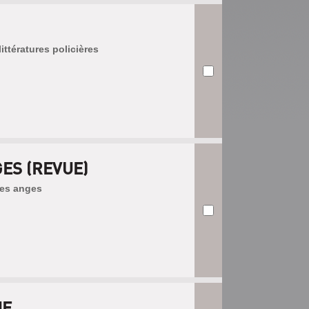
ittératures policières
ES (REVUE)
des anges
UE