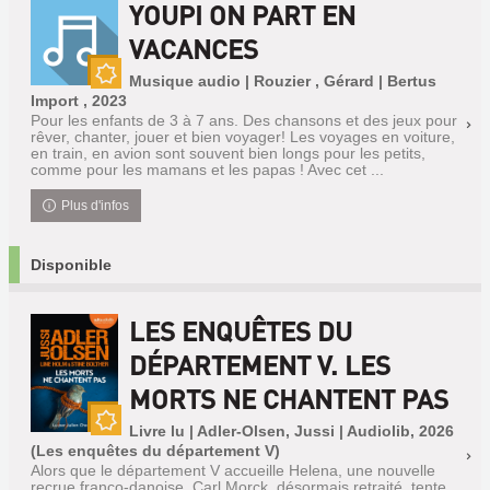
YOUPI ON PART EN
VACANCES
Musique audio | Rouzier , Gérard | Bertus
Nouveauté
Import , 2023
Pour les enfants de 3 à 7 ans. Des chansons et des jeux pour
rêver, chanter, jouer et bien voyager! Les voyages en voiture,
en train, en avion sont souvent bien longs pour les petits,
comme pour les mamans et les papas ! Avec cet ...
Plus d'infos
Disponible
LES ENQUÊTES DU
DÉPARTEMENT V. LES
MORTS NE CHANTENT PAS
Livre lu | Adler-Olsen, Jussi | Audiolib, 2026
Nouveauté
(Les enquêtes du département V)
Alors que le département V accueille Helena, une nouvelle
recrue franco-danoise, Carl Morck, désormais retraité, tente