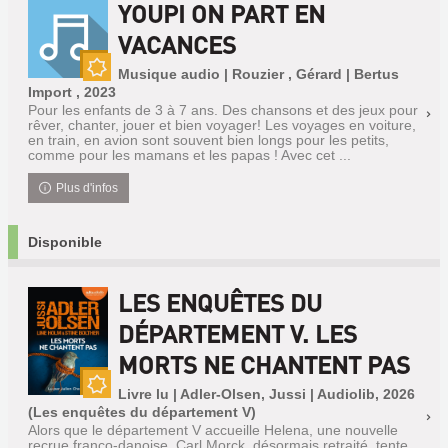
YOUPI ON PART EN
VACANCES
Musique audio | Rouzier , Gérard | Bertus
Nouveauté
Import , 2023
Pour les enfants de 3 à 7 ans. Des chansons et des jeux pour
rêver, chanter, jouer et bien voyager! Les voyages en voiture,
en train, en avion sont souvent bien longs pour les petits,
comme pour les mamans et les papas ! Avec cet ...
Plus d'infos
Disponible
LES ENQUÊTES DU
DÉPARTEMENT V. LES
MORTS NE CHANTENT PAS
Livre lu | Adler-Olsen, Jussi | Audiolib, 2026
Nouveauté
(Les enquêtes du département V)
Alors que le département V accueille Helena, une nouvelle
recrue franco-danoise, Carl Morck, désormais retraité, tente