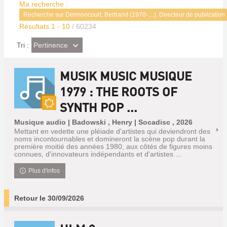
Ma recherche :
Recherche sur Dermoncourt, Bertrand (1970-....). Directeur de publication
Résultats
1
-
10
/ 60234
(Effet
Pertinence
Tri :
imédiat)
MUSIK MUSIC MUSIQUE
1979 : THE ROOTS OF
SYNTH POP ...
Nouveauté
Musique audio | Badowski , Henry | Socadisc , 2026
Mettant en vedette une pléiade d'artistes qui deviendront des
noms incontournables et domineront la scène pop durant la
première moitié des années 1980, aux côtés de figures moins
connues, d'innovateurs indépendants et d'artistes ...
Plus d'infos
Retour le 30/09/2026