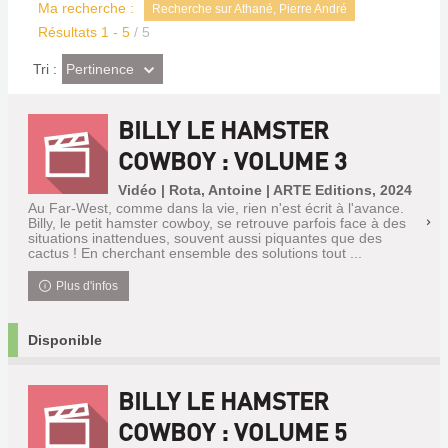
Ma recherche :
Recherche sur Athané, Pierre André
Résultats
1
-
5
/ 5
(Effet
Pertinence
Tri :
imédiat)
BILLY LE HAMSTER
COWBOY : VOLUME 3
Vidéo | Rota, Antoine | ARTE Editions, 2024
Au Far-West, comme dans la vie, rien n'est écrit à l'avance.
Billy, le petit hamster cowboy, se retrouve parfois face à des
situations inattendues, souvent aussi piquantes que des
cactus ! En cherchant ensemble des solutions tout ...
Plus d'infos
Disponible
BILLY LE HAMSTER
COWBOY : VOLUME 5