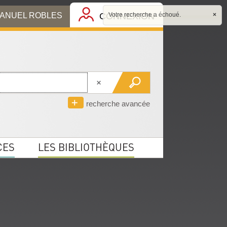
MANUEL ROBLES
CONNEXION
Votre recherche a échoué.
×
recherche avancée
CES
LES BIBLIOTHÈQUES