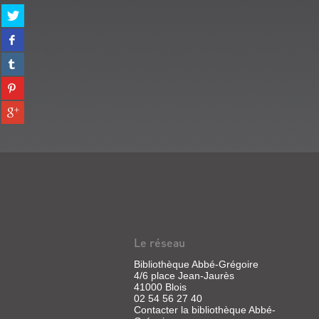
Partager
sur
Partager
twitter
sur
(Nouvelle
Partager
facebook
fenêtre)
sur
(Nouvelle
Partager
tumblr
fenêtre)
sur
(Nouvelle
Partager
pinterest
fenêtre)
sur
(Nouvelle
gplus
fenêtre)
(Nouvelle
fenêtre)
Le réseau
Bibliothèque Abbé-Grégoire
4/6 place Jean-Jaurès
41000 Blois
02 54 56 27 40
Contacter la bibliothèque Abbé-