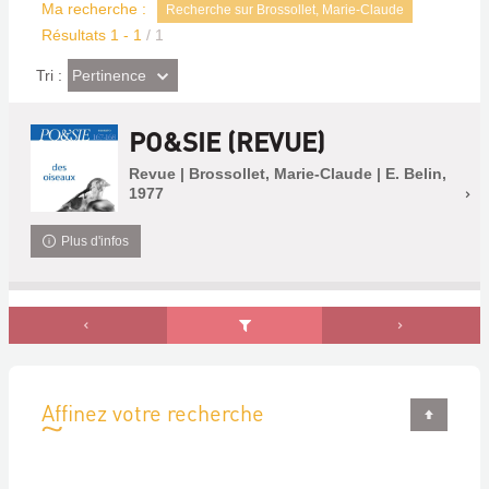
Ma recherche :
Recherche sur Brossollet, Marie-Claude
Résultats
1
-
1
/ 1
(Effet
Pertinence
Tri :
imédiat)
PO&SIE (REVUE)
Revue | Brossollet, Marie-Claude | E. Belin,
1977
Plus d'infos
Affinez votre recherche